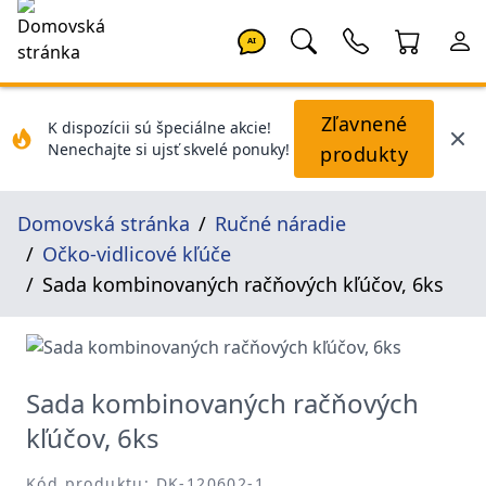
AI
Zľavnené
K dispozícii sú špeciálne akcie!
Nenechajte si ujsť skvelé ponuky!
produkty
Domovská stránka
Ručné náradie
Očko-vidlicové kľúče
Sada kombinovaných račňových kľúčov, 6ks
Sada kombinovaných račňových
kľúčov, 6ks
Kód produktu: DK-120602-1