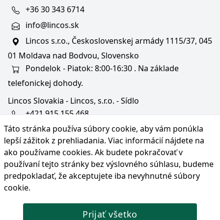
+36 30 343 6714
info@lincos.sk
Lincos s.r.o., Československej armády 1115/37, 045
01 Moldava nad Bodvou, Slovensko
Pondelok - Piatok: 8:00-16:30 . Na základe
telefonickej dohody.
Lincos Slovakia - Lincos, s.r.o. - Sídlo
+421 915 155 468
Táto stránka používa súbory cookie, aby vám ponúkla
+36/30 343 6714
lepší zážitok z prehliadania. Viac informácií nájdete na
bratislava@lincos.sk
ako používame cookies
. Ak budete pokračovať v
Lincos s.r.o., Rustaveliho 4, 831 06 Bratislava - m. č.
používaní tejto stránky bez výslovného súhlasu, budeme
Rača, Slovensko
predpokladať, že akceptujete iba nevyhnutné súbory
cookie.
Iba sídlo firmy
Prijať všetko