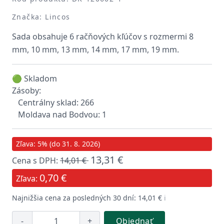
Značka: Lincos
Sada obsahuje 6 račňových kľúčov s rozmermi 8
mm, 10 mm, 13 mm, 14 mm, 17 mm, 19 mm.
🟢 Skladom
Zásoby:
Centrálny sklad: 266
Moldava nad Bodvou: 1
Zľava: 5% (do 31. 8. 2026)
13,31 €
Cena s DPH:
14,01 €
0,70 €
Zľava:
Najnižšia cena za posledných 30 dní: 14,01 €
ℹ️
-
+
Objednať