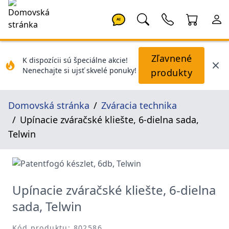
AI
Zľavnené
K dispozícii sú špeciálne akcie!
Nenechajte si ujsť skvelé ponuky!
produkty
Domovská stránka
Zváracia technika
Upínacie zváračské kliešte, 6-dielna sada,
Telwin
Upínacie zváračské kliešte, 6-dielna
sada, Telwin
Kód produktu: 802586