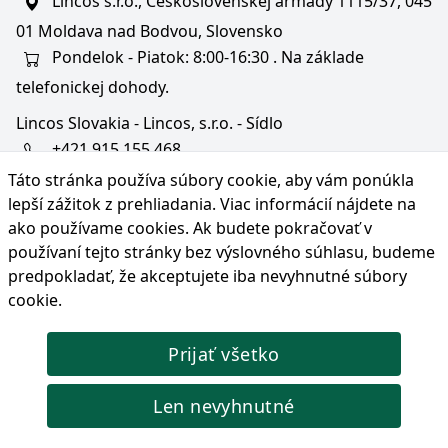
Lincos s.r.o., Československej armády 1115/37, 045
01 Moldava nad Bodvou, Slovensko
Pondelok - Piatok: 8:00-16:30 . Na základe
telefonickej dohody.
Lincos Slovakia - Lincos, s.r.o. - Sídlo
+421 915 155 468
Táto stránka používa súbory cookie, aby vám ponúkla
+36/30 343 6714
lepší zážitok z prehliadania. Viac informácií nájdete na
bratislava@lincos.sk
ako používame cookies
. Ak budete pokračovať v
Lincos s.r.o., Rustaveliho 4, 831 06 Bratislava - m. č.
používaní tejto stránky bez výslovného súhlasu, budeme
Rača, Slovensko
predpokladať, že akceptujete iba nevyhnutné súbory
cookie.
Iba sídlo firmy
Prijať všetko
© Copyright 2026 Lincos s.r.o., všetky práva vyhradené.
Len nevyhnutné