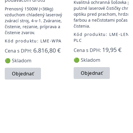
podávačom drôtu
Kvalitná ochranná šošovka pr
pulzné laserové čističky chrán
Prenosný 1500W (<36kg)
optiku pred prachom, hrdzou
vzduchom chladený laserový
farbou a nečistotami počas
zvárací stroj, 4-v-1. Zváranie,
čistenia.
čistenie, rezanie, príprava a
čistenie zvarov.
Kód produktu: LME-LENS
PLC
Kód produktu: LME-WPA
19,95 €
6.816,80 €
Cena s DPH:
Cena s DPH:
🟢 Skladom
🟢 Skladom
Objednať
Objednať