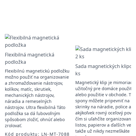
Flexibilná magnetická
podložka
Sada magnetických klipov,
Flexibilnú magnetickú podložku
ks
možno použiť na organizovanie
Magnetický klip je mimoriadn
a zhromažďovanie nástrojov,
užitočný pre domáce použitie
kolíkov, matíc, skrutiek,
alebo použitie v obchode. Tie
mechanických nástrojov,
spony môžete pripevniť na
náradia a remeselných
skrinky na náradie, police ale
nástrojov. Ultra flexibilná Táto
akýkoľvek rovný oceľový povrc
podložka sa dá ľubovoľným
čím si uľahčíte organizovanie
spôsobom zložiť, ohnúť alebo
listov, papierov a ďalších vecí,
zrolovať.
takže už nikdy nezmeškáte
Kód produktu: LN-MT-7088