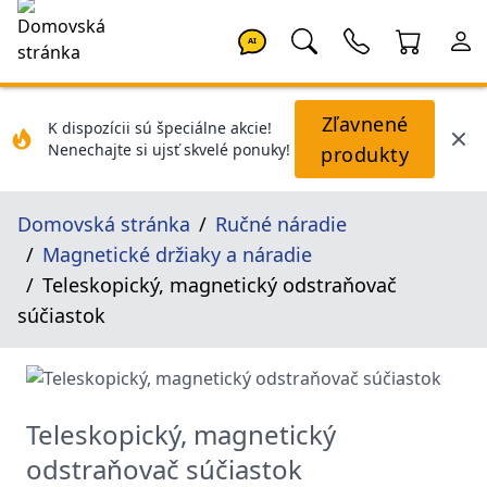
AI
Zľavnené
K dispozícii sú špeciálne akcie!
Nenechajte si ujsť skvelé ponuky!
produkty
Domovská stránka
Ručné náradie
Magnetické držiaky a náradie
Teleskopický, magnetický odstraňovač
súčiastok
Teleskopický, magnetický
odstraňovač súčiastok