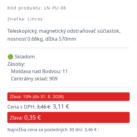
Kód produktu: LN-PU-08
Značka: Lincos
Teleskopický, magnetický odstraňovač súčiastok,
nosnosť 0.68kg, dĺžka 570mm
🟢 Skladom
Zásoby:
Moldava nad Bodvou: 11
Centrálny sklad: 909
Zľava: 10% (do 31. 8. 2026)
3,11 €
Cena s DPH:
3,46 €
0,35 €
Zľava:
Najnižšia cena za posledných 30 dní: 3,46 €
ℹ️