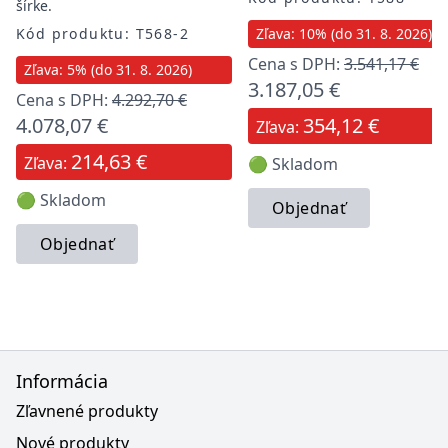
šírke.
Kód produktu: T568-2
Zľava: 10% (do 31. 8. 2026)
Cena s DPH:
3.541,17 €
Zľava: 5% (do 31. 8. 2026)
3.187,05 €
Cena s DPH:
4.292,70 €
4.078,07 €
354,12 €
Zľava:
214,63 €
Zľava:
🟢 Skladom
🟢 Skladom
Objednať
Objednať
Informácia
Zľavnené produkty
Nové produkty