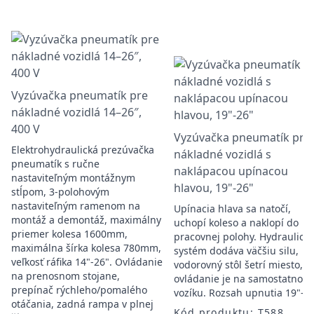
Vyzúvačka pneumatík pre
nákladné vozidlá 14–26″,
400 V
Vyzúvačka pneumatík pre
Elektrohydraulická prezúvačka
nákladné vozidlá s
pneumatík s ručne
naklápacou upínacou
nastaviteľným montážnym
hlavou, 19"-26"
stĺpom, 3-polohovým
nastaviteľným ramenom na
Upínacia hlava sa natočí,
montáž a demontáž, maximálny
uchopí koleso a naklopí do
priemer kolesa 1600mm,
pracovnej polohy. Hydraulický
maximálna šírka kolesa 780mm,
systém dodáva väčšiu silu,
veľkosť ráfika 14"-26". Ovládanie
vodorovný stôl šetrí miesto,
na prenosnom stojane,
ovládanie je na samostatnom
prepínač rýchleho/pomalého
vozíku. Rozsah upnutia 19"-26
otáčania, zadná rampa v plnej
Kód produktu: T588