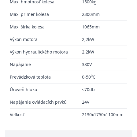
Max. hmotnosť kolesa
1500kg
Max. primer kolesa
2300mm
Max. šírka kolesa
1065mm
Výkon motora
2,2kW
Výkon hydraulického motora
2,2kW
Napájanie
380V
0
Prevádzková teplota
0-50
C
Úroveň hluku
<70db
Napájanie ovládacích prvků
24V
Veľkosť
2130x1750x1100mm