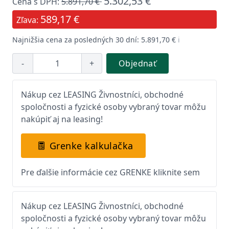
5.302,53 €
Cena s DPH:
5.891,70 €
589,17 €
Zľava:
Najnižšia cena za posledných 30 dní: 5.891,70 €
ℹ️
-
+
Objednať
Nákup cez LEASING Živnostníci, obchodné
spoločnosti a fyzické osoby vybraný tovar môžu
nakúpiť aj na leasing!
Grenke kalkulačka
Pre ďalšie informácie cez GRENKE kliknite sem
Nákup cez LEASING Živnostníci, obchodné
spoločnosti a fyzické osoby vybraný tovar môžu