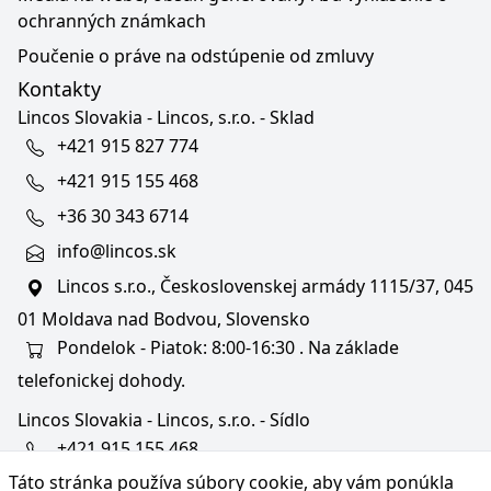
ochranných známkach
Poučenie o práve na odstúpenie od zmluvy
Kontakty
Lincos Slovakia - Lincos, s.r.o. - Sklad
+421 915 827 774
+421 915 155 468
+36 30 343 6714
info@lincos.sk
Lincos s.r.o., Československej armády 1115/37, 045
01 Moldava nad Bodvou, Slovensko
Pondelok - Piatok: 8:00-16:30 . Na základe
telefonickej dohody.
Lincos Slovakia - Lincos, s.r.o. - Sídlo
+421 915 155 468
Táto stránka používa súbory cookie, aby vám ponúkla
+36/30 343 6714