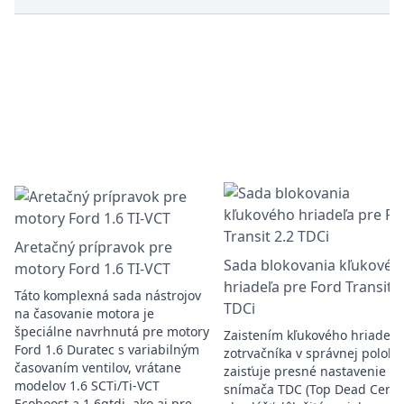
Aretačný prípravok pre
Sada blokovania kľukovéh
motory Ford 1.6 TI-VCT
hriadeľa pre Ford Transit 2
Táto komplexná sada nástrojov
TDCi
na časovanie motora je
špeciálne navrhnutá pre motory
Zaistením kľukového hriadeľa
Ford 1.6 Duratec s variabilným
zotrvačníka v správnej polohe
časovaním ventilov, vrátane
zaisťuje presné nastavenie
modelov 1.6 SCTi/Ti-VCT
snímača TDC (Top Dead Cente
Ecoboost a 1.6gtdi, ako aj pre