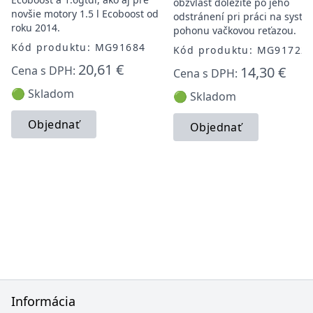
obzvlášť dôležité po jeho
novšie motory 1.5 l Ecoboost od
odstránení pri práci na syst
roku 2014.
pohonu vačkovou reťazou.
Kód produktu: MG91684
Kód produktu: MG91722
20,61 €
Cena s DPH:
14,30 €
Cena s DPH:
🟢 Skladom
🟢 Skladom
Objednať
Objednať
Informácia