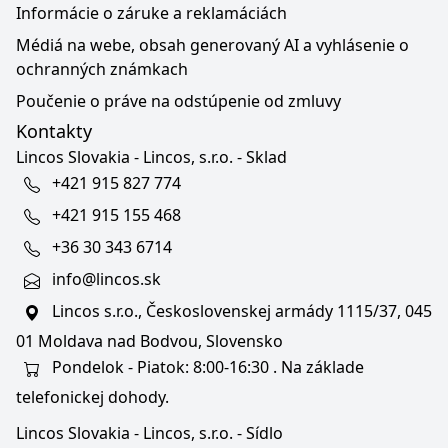
Informácie o záruke a reklamáciách
Médiá na webe, obsah generovaný AI a vyhlásenie o
ochranných známkach
Poučenie o práve na odstúpenie od zmluvy
Kontakty
Lincos Slovakia - Lincos, s.r.o. - Sklad
+421 915 827 774
+421 915 155 468
+36 30 343 6714
info@lincos.sk
Lincos s.r.o., Československej armády 1115/37, 045
01 Moldava nad Bodvou, Slovensko
Pondelok - Piatok: 8:00-16:30 . Na základe
telefonickej dohody.
Lincos Slovakia - Lincos, s.r.o. - Sídlo