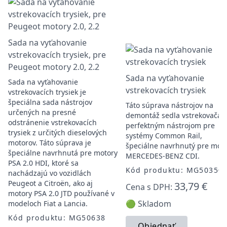
Sada na vyťahovanie
vstrekovacích trysiek, pre
Peugeot motory 2.0, 2.2
Sada na vyťahovanie
Sada na vyťahovanie
vstrekovacích trysiek
vstrekovacích trysiek je
špeciálna sada nástrojov
Táto súprava nástrojov na
určených na presné
demontáž sedla vstrekovača j
odstránenie vstrekovacích
perfektným nástrojom pre
trysiek z určitých dieselových
systémy Common Rail,
motorov. Táto súprava je
špeciálne navrhnutý pre mot
špeciálne navrhnutá pre motory
MERCEDES-BENZ CDI.
PSA 2.0 HDI, ktoré sa
Kód produktu: MG50350
nachádzajú vo vozidlách
Peugeot a Citroën, ako aj
33,79 €
Cena s DPH:
motory PSA 2.0 JTD používané v
🟢 Skladom
modeloch Fiat a Lancia.
Kód produktu: MG50638
Objednať