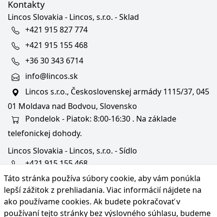
Kontakty
Lincos Slovakia - Lincos, s.r.o. - Sklad
+421 915 827 774
+421 915 155 468
+36 30 343 6714
info@lincos.sk
Lincos s.r.o., Československej armády 1115/37, 045
01 Moldava nad Bodvou, Slovensko
Pondelok - Piatok: 8:00-16:30 . Na základe
telefonickej dohody.
Lincos Slovakia - Lincos, s.r.o. - Sídlo
+421 915 155 468
Táto stránka používa súbory cookie, aby vám ponúkla
+36/30 343 6714
lepší zážitok z prehliadania. Viac informácií nájdete na
bratislava@lincos.sk
ako používame cookies
. Ak budete pokračovať v
Lincos s.r.o., Rustaveliho 4, 831 06 Bratislava - m. č.
používaní tejto stránky bez výslovného súhlasu, budeme