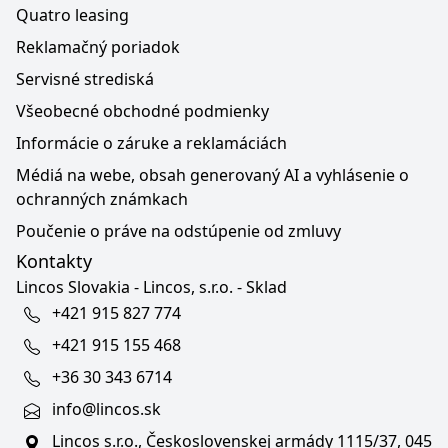
Quatro leasing
Reklamačný poriadok
Servisné strediská
Všeobecné obchodné podmienky
Informácie o záruke a reklamáciách
Médiá na webe, obsah generovaný AI a vyhlásenie o
ochranných známkach
Poučenie o práve na odstúpenie od zmluvy
Kontakty
Lincos Slovakia - Lincos, s.r.o. - Sklad
+421 915 827 774
+421 915 155 468
+36 30 343 6714
info@lincos.sk
Lincos s.r.o., Československej armády 1115/37, 045