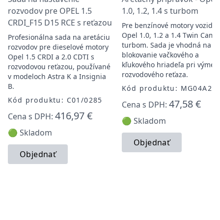
rozvodov pre OPEL 1.5
1.0, 1.2, 1.4 s turbom
CRDI_F15 D15 RCE s reťazou
Pre benzínové motory vozidie
Opel 1.0, 1.2 a 1.4 Twin Cam 
Profesionálna sada na aretáciu
turbom. Sada je vhodná na
rozvodov pre dieselové motory
blokovanie vačkového a
Opel 1.5 CRDI a 2.0 CDTI s
kľukového hriadeľa pri výmen
rozvodovou reťazou, používané
rozvodového reťaza.
v modeloch Astra K a Insignia
B.
Kód produktu: MG04A21
Kód produktu: C01/0285
47,58 €
Cena s DPH:
416,97 €
Cena s DPH:
🟢 Skladom
🟢 Skladom
Objednať
Objednať