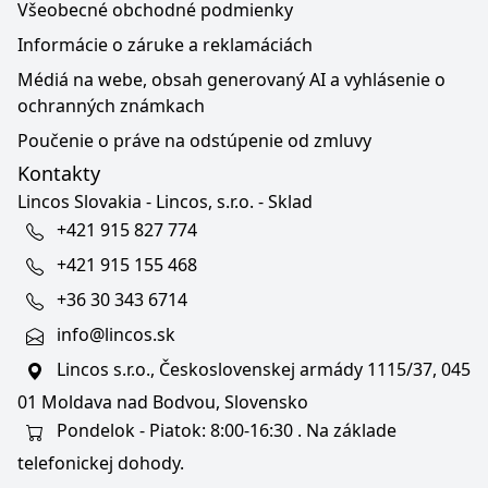
Všeobecné obchodné podmienky
Informácie o záruke a reklamáciách
Médiá na webe, obsah generovaný AI a vyhlásenie o
ochranných známkach
Poučenie o práve na odstúpenie od zmluvy
Kontakty
Lincos Slovakia - Lincos, s.r.o. - Sklad
+421 915 827 774
+421 915 155 468
+36 30 343 6714
info@lincos.sk
Lincos s.r.o., Československej armády 1115/37, 045
01 Moldava nad Bodvou, Slovensko
Pondelok - Piatok: 8:00-16:30 . Na základe
telefonickej dohody.