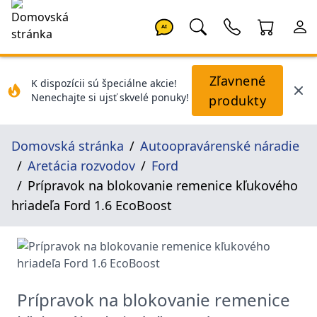
AI
Zľavnené
K dispozícii sú špeciálne akcie!
Nenechajte si ujsť skvelé ponuky!
produkty
Domovská stránka
Autoopravárenské náradie
Aretácia rozvodov
Ford
Prípravok na blokovanie remenice kľukového
hriadeľa Ford 1.6 EcoBoost
Prípravok na blokovanie remenice