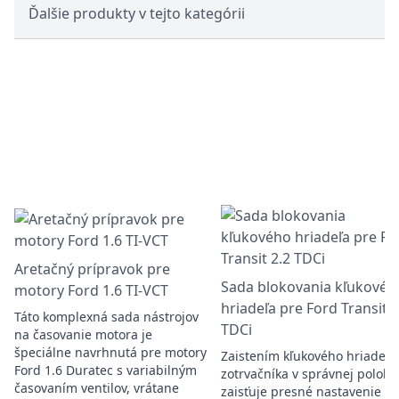
Ďalšie produkty v tejto kategórii
Aretačný prípravok pre
Sada blokovania kľukovéh
motory Ford 1.6 TI-VCT
hriadeľa pre Ford Transit 2
Táto komplexná sada nástrojov
TDCi
na časovanie motora je
špeciálne navrhnutá pre motory
Zaistením kľukového hriadeľa
Ford 1.6 Duratec s variabilným
zotrvačníka v správnej polohe
časovaním ventilov, vrátane
zaisťuje presné nastavenie