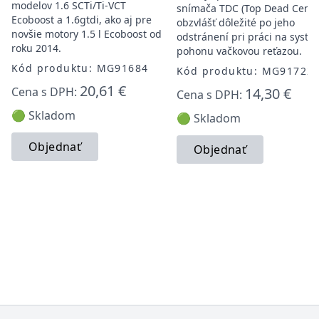
modelov 1.6 SCTi/Ti-VCT
snímača TDC (Top Dead Cente
Ecoboost a 1.6gtdi, ako aj pre
obzvlášť dôležité po jeho
novšie motory 1.5 l Ecoboost od
odstránení pri práci na syst
roku 2014.
pohonu vačkovou reťazou.
Kód produktu: MG91684
Kód produktu: MG91722
20,61 €
Cena s DPH:
14,30 €
Cena s DPH:
🟢 Skladom
🟢 Skladom
Objednať
Objednať