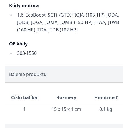
Kódy motora
1.6 EcoBoost SCTi /GTDI: IQJA (105 HP) JQDA,
JQDB, JQGA, JQMA, JQMB (150 HP) JTWA, JTWB
(160 HP) JTDA, JTDB (182 HP)
OE kódy
303-1550
Balenie produktu
Číslo balíka
Rozmery
Hmotnosť
1
15 x 15 x 1 cm
0.1 kg