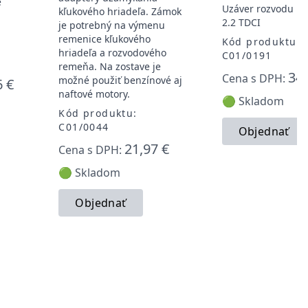
e
Uzáver rozvodu For
kľukového hriadeľa. Zámok
2.2 TDCI
je potrebný na výmenu
remenice kľukového
Kód produktu:
hriadeľa a rozvodového
C01/0191
remeňa. Na zostave je
34,
Cena s DPH:
možné použiť benzínové aj
6 €
naftové motory.
🟢 Skladom
Kód produktu:
C01/0044
Objednať
21,97 €
Cena s DPH:
🟢 Skladom
Objednať