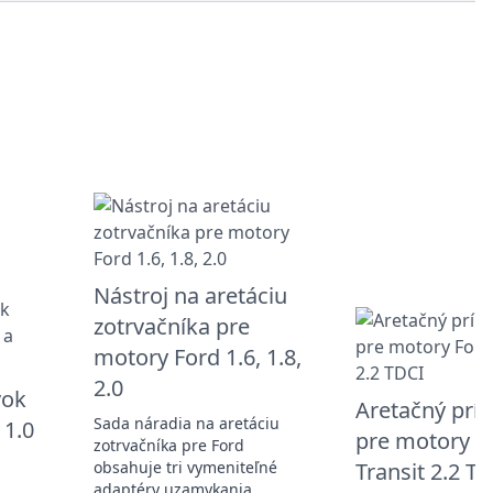
Nástroj na aretáciu
zotrvačníka pre
motory Ford 1.6, 1.8,
2.0
vok
Aretačný prí
Sada náradia na aretáciu
 1.0
pre motory F
zotrvačníka pre Ford
obsahuje tri vymeniteľné
Transit 2.2 T
adaptéry uzamykania