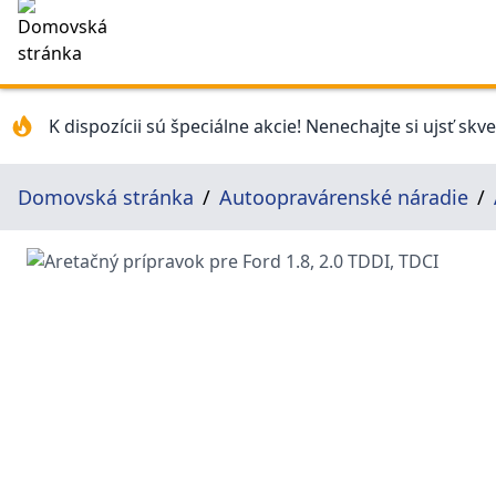
K dispozícii sú špeciálne akcie! Nenechajte si ujsť skv
Domovská stránka
Autoopravárenské náradie