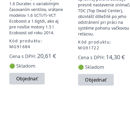
1.6 Duratec s variabilným
presné nastavenie snímač
časovaním ventilov, vrátane
TDC (Top Dead Center),
modelov 1.6 SCTi/Ti-VCT
obzvlášť dôležité po jeho
Ecoboost a 1.6gtdi, ako aj
odstránení pri práci na
pre novšie motory 1.5 l
systéme pohonu vačkovou
Ecoboost od roku 2014.
reťazou.
Kód produktu:
Kód produktu:
MG91684
MG91722
20,61 €
Cena s DPH:
14,30 €
Cena s DPH:
🟢 Skladom
🟢 Skladom
Objednať
Objednať