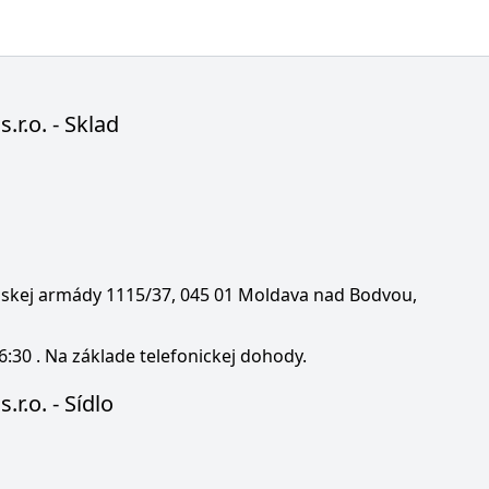
s.r.o. - Sklad
enskej armády 1115/37, 045 01 Moldava nad Bodvou,
6:30 . Na základe telefonickej dohody.
.r.o. - Sídlo