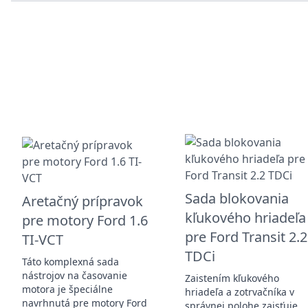
Sada blokovania
Aretačný prípravok
kľukového hriadeľa
pre motory Ford 1.6
pre Ford Transit 2.2
TI-VCT
TDCi
Táto komplexná sada
nástrojov na časovanie
Zaistením kľukového
motora je špeciálne
hriadeľa a zotrvačníka v
navrhnutá pre motory Ford
správnej polohe zaisťuje