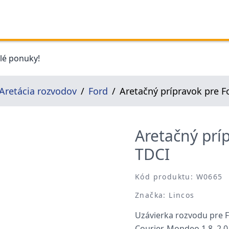
elé ponuky!
Aretácia rozvodov
Ford
Aretačný prípravok pre Fo
Aretačný príp
TDCI
Kód produktu: W0665
Značka: Lincos
Uzávierka rozvodu pre Fo
Courier, Mondeo 1.8, 2.0