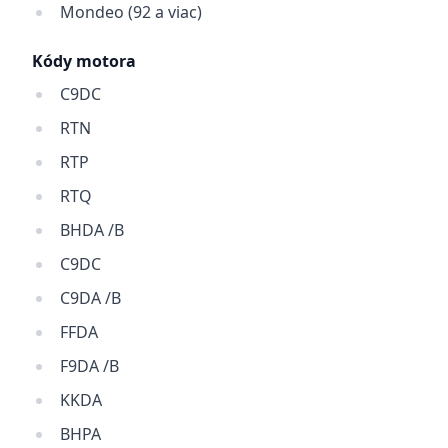
Mondeo (92 a viac)
Kódy motora
C9DC
RTN
RTP
RTQ
BHDA /B
C9DC
C9DA /B
FFDA
F9DA /B
KKDA
BHPA