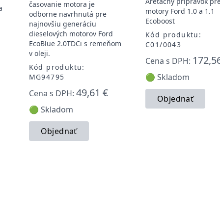
Aretačný prípravok pr
časovanie motora je
a
motory Ford 1.0 a 1.1
odborne navrhnutá pre
Ecoboost
najnovšiu generáciu
dieselových motorov Ford
Kód produktu:
EcoBlue 2.0TDCi s remeňom
C01/0043
v oleji.
172,5
Cena s DPH:
Kód produktu:
🟢 Skladom
MG94795
49,61 €
Cena s DPH:
Objednať
🟢 Skladom
Objednať