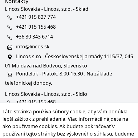
Kontakty
Lincos Slovakia - Lincos, s.r.o. - Sklad
+421 915 827 774
+421 915 155 468
+36 30 343 6714
info@lincos.sk
Lincos s.r.o., Československej armády 1115/37, 045
01 Moldava nad Bodvou, Slovensko
Pondelok - Piatok: 8:00-16:30 . Na základe
telefonickej dohody.
Lincos Slovakia - Lincos, s.r.o. - Sídlo
+421 915 155 468
Táto stránka používa súbory cookie, aby vám ponúkla
+36/30 343 6714
lepší zážitok z prehliadania. Viac informácií nájdete na
bratislava@lincos.sk
ako používame cookies
. Ak budete pokračovať v
Lincos s.r.o., Rustaveliho 4, 831 06 Bratislava - m. č.
používaní tejto stránky bez výslovného súhlasu, budeme