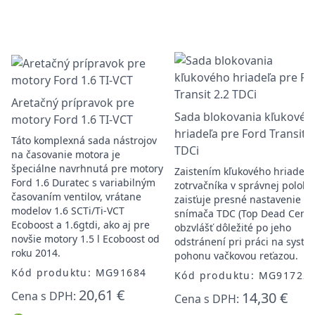
Aretačný prípravok pre
Sada blokovania kľukovéh
motory Ford 1.6 TI-VCT
hriadeľa pre Ford Transit 2
Táto komplexná sada nástrojov
TDCi
na časovanie motora je
špeciálne navrhnutá pre motory
Zaistením kľukového hriadeľa
Ford 1.6 Duratec s variabilným
zotrvačníka v správnej polohe
časovaním ventilov, vrátane
zaisťuje presné nastavenie
modelov 1.6 SCTi/Ti-VCT
snímača TDC (Top Dead Cente
Ecoboost a 1.6gtdi, ako aj pre
obzvlášť dôležité po jeho
novšie motory 1.5 l Ecoboost od
odstránení pri práci na syst
roku 2014.
pohonu vačkovou reťazou.
Kód produktu: MG91684
Kód produktu: MG91722
20,61 €
Cena s DPH:
14,30 €
Cena s DPH: