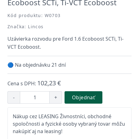
Ecoboost SCTi, Ti-VCT Ecoboost
Kód produktu: W0703
Značka: Lincos
Uzávierka rozvodu pre Ford 1.6 Ecoboost SCTi, Ti-
VCT Ecoboost.
🔵 Na objednávku 21 dní
102,23 €
Cena s DPH:
-
+
Objednať
Nákup cez LEASING Živnostníci, obchodné
spoločnosti a fyzické osoby vybraný tovar môžu
nakúpiť aj na leasing!