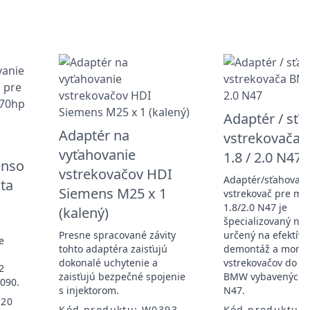
Adaptér / sť
Adaptér na
vstrekovača
vyťahovanie
1.8 / 2.0 N47
enso
vstrekovačov HDI
Adaptér/sťahovací
ta
Siemens M25 x 1
vstrekovač pre m
1.8/2.0 N47 je
(kalený)
špecializovaný nás
Presne spracované závity
určený na efektív
e
tohto adaptéra zaisťujú
demontáž a montá
,
dokonalé uchytenie a
vstrekovačov do vo
2
zaisťujú bezpečné spojenie
BMW vybavených 
090.
s injektorom.
N47.
320
Kód produktu: W0393
Kód produktu: