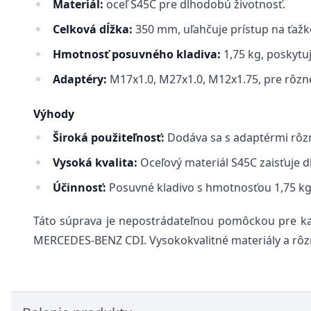
Materiál:
oceľ S45C pre dlhodobú životnosť.
Celková dĺžka:
350 mm, uľahčuje prístup na ťažk
Hmotnosť posuvného kladiva:
1,75 kg, poskytuj
Adaptéry:
M17x1.0, M27x1.0, M12x1.75, pre rôzne
Výhody
Široká použiteľnosť:
Dodáva sa s adaptérmi rôzn
Vysoká kvalita:
Oceľový materiál S45C zaisťuje d
Účinnosť:
Posuvné kladivo s hmotnosťou 1,75 kg 
Táto súprava je nepostrádateľnou pomôckou pre 
MERCEDES-BENZ CDI. Vysokokvalitné materiály a rôzn