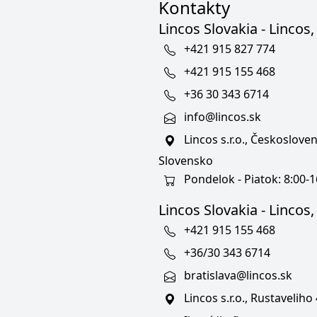
Kontakty
Lincos Slovakia - Lincos, 
+421 915 827 774
+421 915 155 468
+36 30 343 6714
info@lincos.sk
Lincos s.r.o., Českoslov
Slovensko
Pondelok - Piatok: 8:00-1
Lincos Slovakia - Lincos, s
+421 915 155 468
+36/30 343 6714
bratislava@lincos.sk
Lincos s.r.o., Rustaveliho