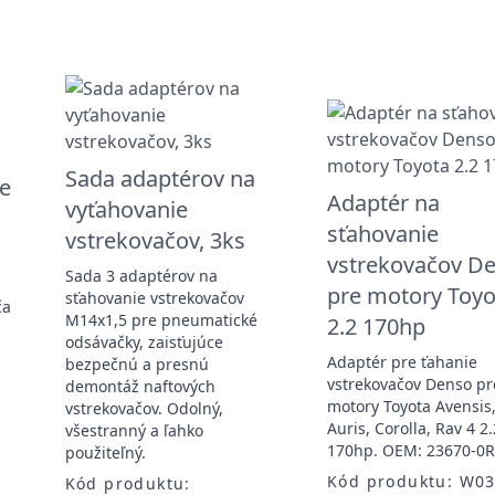
Sada adaptérov na
ie
Adaptér na
vyťahovanie
sťahovanie
vstrekovačov, 3ks
vstrekovačov D
Sada 3 adaptérov na
pre motory Toyo
sťahovanie vstrekovačov
ča
M14x1,5 pre pneumatické
2.2 170hp
odsávačky, zaisťujúce
Adaptér pre ťahanie
bezpečnú a presnú
vstrekovačov Denso pr
demontáž naftových
motory Toyota Avensis
vstrekovačov. Odolný,
Auris, Corolla, Rav 4 2.
všestranný a ľahko
170hp. OEM: 23670-0R
použiteľný.
Kód produktu: W0
Kód produktu: