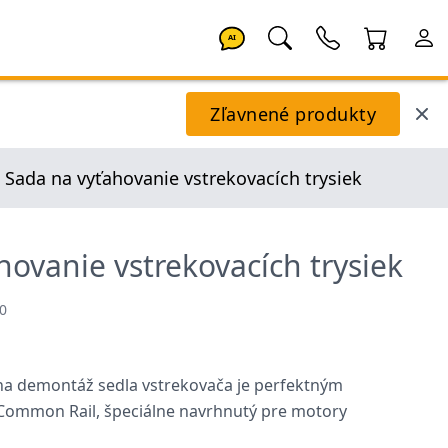
AI
Zľavnené produkty
Sada na vyťahovanie vstrekovacích trysiek
hovanie vstrekovacích trysiek
0
na demontáž sedla vstrekovača je perfektným
Common Rail, špeciálne navrhnutý pre motory