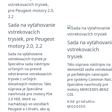
Sada na vyťahovanie
vstrekovacích
trysiek, pre Peugeot
Sada na vyťahovan
motory 2.0, 2.2
vstrekovacích
Sada na vyťahovanie
trysiek
vstrekovacích trysiek je
špeciálna sada nástrojov
Táto súprava nástrojov na
určených na presné
demontáž sedla vstrekova
odstránenie vstrekovacích
je perfektným nástrojom
trysiek z určitých
pre systémy Common Rail,
dieselových motorov. Táto
špeciálne navrhnutý pre
súprava je špeciálne
motory MERCEDES-BENZ
navrhnutá pre motory PSA
CDI.
2.0 HDI, ktoré sa
Kód produktu:
nachádzajú vo vozidlách
MG50350
Peugeot a Citroën, ako aj