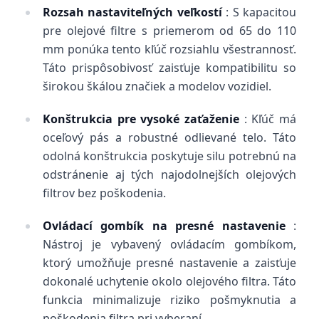
Rozsah nastaviteľných veľkostí
: S kapacitou
pre olejové filtre s priemerom od 65 do 110
mm ponúka tento kľúč rozsiahlu všestrannosť.
Táto prispôsobivosť zaisťuje kompatibilitu so
širokou škálou značiek a modelov vozidiel.
Konštrukcia pre vysoké zaťaženie
: Kľúč má
oceľový pás a robustné odlievané telo. Táto
odolná konštrukcia poskytuje silu potrebnú na
odstránenie aj tých najodolnejších olejových
filtrov bez poškodenia.
Ovládací gombík na presné nastavenie
:
Nástroj je vybavený ovládacím gombíkom,
ktorý umožňuje presné nastavenie a zaisťuje
dokonalé uchytenie okolo olejového filtra. Táto
funkcia minimalizuje riziko pošmyknutia a
poškodenia filtra pri vyberaní.