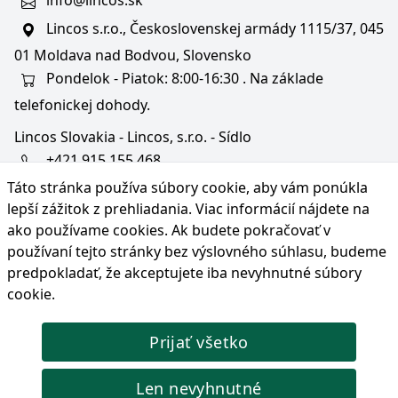
info@lincos.sk
Lincos s.r.o., Československej armády 1115/37, 045
01 Moldava nad Bodvou, Slovensko
Pondelok - Piatok: 8:00-16:30 . Na základe
telefonickej dohody.
Lincos Slovakia - Lincos, s.r.o. - Sídlo
+421 915 155 468
Táto stránka používa súbory cookie, aby vám ponúkla
+36/30 343 6714
lepší zážitok z prehliadania. Viac informácií nájdete na
bratislava@lincos.sk
ako používame cookies
. Ak budete pokračovať v
Lincos s.r.o., Rustaveliho 4, 831 06 Bratislava - m. č.
používaní tejto stránky bez výslovného súhlasu, budeme
Rača, Slovensko
predpokladať, že akceptujete iba nevyhnutné súbory
cookie.
Iba sídlo firmy
Prijať všetko
© Copyright 2026 Lincos s.r.o., všetky práva vyhradené.
Len nevyhnutné