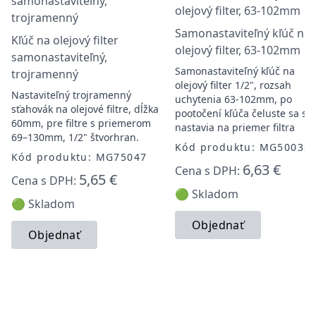
Samonastaviteľný kľúč na
Kľúč na olejový filter
olejový filter, 63-102mm
samonastaviteľný,
Samonastaviteľný kľúč na
trojramenný
olejový filter 1/2", rozsah
Nastaviteľný trojramenný
uchytenia 63-102mm, po
sťahovák na olejové filtre, dĺžka
pootočení kľúča čeluste sa s
60mm, pre filtre s priemerom
nastavia na priemer filtra
69–130mm, 1/2" štvorhran.
Kód produktu: MG50033
Kód produktu: MG75047
6,63 €
Cena s DPH:
5,65 €
Cena s DPH:
🟢 Skladom
🟢 Skladom
Objednať
Objednať