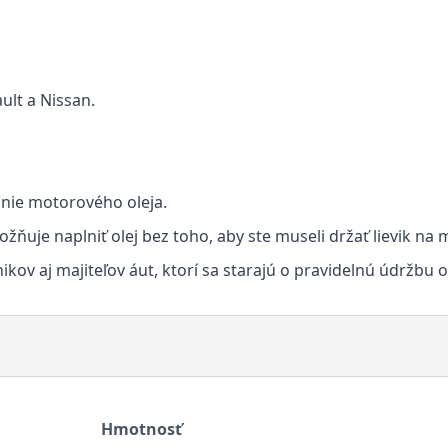
ult a Nissan.
ňanie motorového oleja.
ňuje naplniť olej bez toho, aby ste museli držať lievik na m
ov aj majiteľov áut, ktorí sa starajú o pravidelnú údržbu ol
Hmotnosť