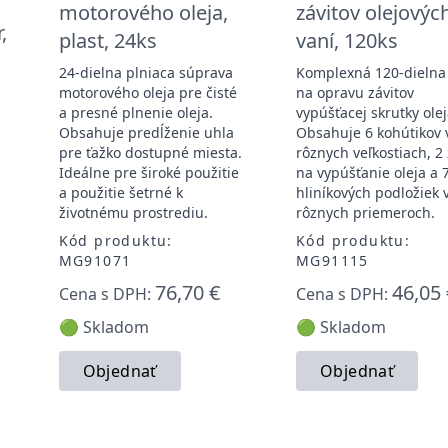
motorového oleja,
závitov olejovýc
,
plast, 24ks
vaní, 120ks
24-dielna plniaca súprava
Komplexná 120-dielna
motorového oleja pre čisté
na opravu závitov
a presné plnenie oleja.
vypúšťacej skrutky olej
Obsahuje predĺženie uhla
Obsahuje 6 kohútikov 
pre ťažko dostupné miesta.
rôznych veľkostiach, 2 
Ideálne pre široké použitie
na vypúšťanie oleja a 
a použitie šetrné k
hliníkových podložiek 
životnému prostrediu.
rôznych priemeroch.
Kód produktu:
Kód produktu:
MG91071
MG91115
76,70 €
46,05 
Cena s DPH:
Cena s DPH:
🟢 Skladom
🟢 Skladom
Objednať
Objednať