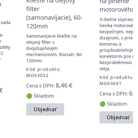
Kliešte na olejový
na plnenie
h
filter
motorového o
(samonavíjacie), 60-
3-dielna súprava 
 sada
120mm
lievika motorového
bezpečným, nepri
a.
Samonavíjacie kliešte na
dizajnom, s prieh
v
olejový filter s
komorou a
zátky
dvojstupňovým
prispôsobiteľnými
72
mechanizmom. Rozsah: 60-
konektormi pre rýc
v
120mm.
bezproblémovú v
oleja.
Kód produktu:
MG93032
Kód produktu:
MG93661
8,46 €
Cena s DPH:
€
6,4
Cena s DPH:
🟢 Skladom
🟢 Skladom
Objednať
Objednať