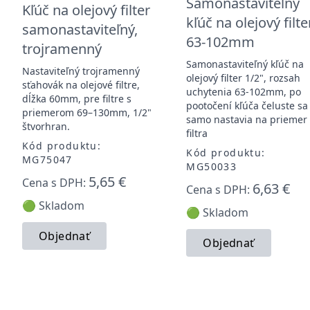
Samonastaviteľný
Kľúč na olejový filter
kľúč na olejový filter
samonastaviteľný,
63-102mm
trojramenný
Samonastaviteľný kľúč na
Nastaviteľný trojramenný
olejový filter 1/2", rozsah
sťahovák na olejové filtre,
uchytenia 63-102mm, po
dĺžka 60mm, pre filtre s
pootočení kľúča čeluste sa
priemerom 69–130mm, 1/2"
samo nastavia na priemer
štvorhran.
filtra
Kód produktu:
Kód produktu:
MG75047
MG50033
5,65 €
Cena s DPH:
6,63 €
Cena s DPH:
🟢 Skladom
🟢 Skladom
Objednať
Objednať