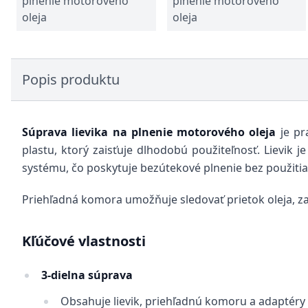
plnenie motorového
plnenie motorového
oleja
oleja
Popis produktu
Súprava lievika na plnenie motorového oleja
je pr
plastu, ktorý zaisťuje dlhodobú použiteľnosť. Lievik
systému, čo poskytuje bezútekové plnenie bez použitia 
Priehľadná komora umožňuje sledovať prietok oleja, zat
Kľúčové vlastnosti
3-dielna súprava
Obsahuje lievik, priehľadnú komoru a adaptéry p