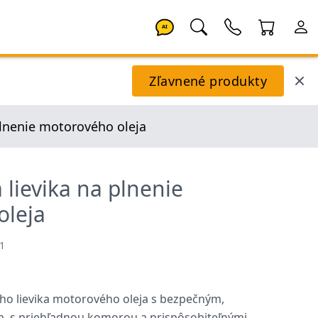
AI
Zľavnené produkty
plnenie motorového oleja
 lievika na plnenie
oleja
1
eho lievika motorového oleja s bezpečným,
, s priehľadnou komorou a prispôsobiteľnými