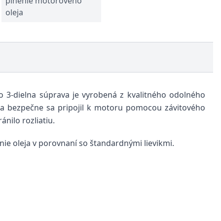
plnenie motorového
oleja
to 3-dielna súprava je vyrobená z kvalitného odolného
ja a bezpečne sa pripojil k motoru pomocou závitového
nilo rozliatiu.
nie oleja v porovnaní so štandardnými lievikmi.