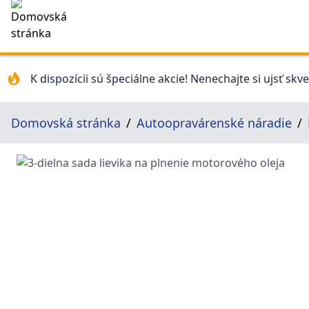
K dispozícii sú špeciálne akcie! Nenechajte si ujsť skv
Domovská stránka
Autoopravárenské náradie