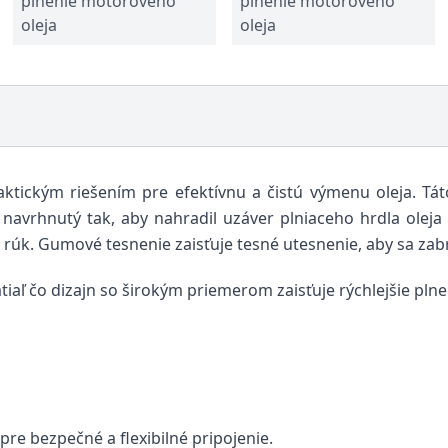
plnenie motorového
plnenie motorového
oleja
oleja
aktickým riešením pre efektívnu a čistú výmenu oleja. Tá
 je navrhnutý tak, aby nahradil uzáver plniaceho hrdla ole
rúk. Gumové tesnenie zaisťuje tesné utesnenie, aby sa zabrá
iaľ čo dizajn so širokým priemerom zaisťuje rýchlejšie plne
re bezpečné a flexibilné pripojenie.