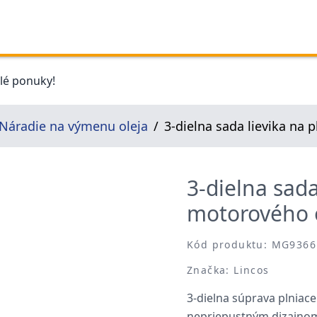
elé ponuky!
Náradie na výmenu oleja
3-dielna sada lievika na 
3-dielna sada
motorového 
Kód produktu: MG9366
Značka: Lincos
3-dielna súprava plniac
nepriepustným dizajnom