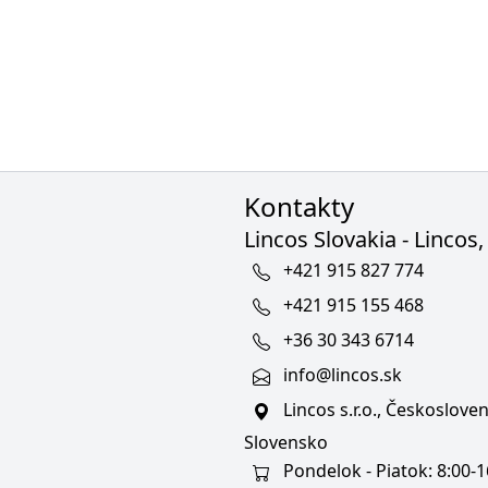
Kontakty
Lincos Slovakia - Lincos, 
+421 915 827 774
+421 915 155 468
+36 30 343 6714
info@lincos.sk
Lincos s.r.o., Českoslov
Slovensko
Pondelok - Piatok: 8:00-1