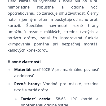
Tieto kliešte sú vyrobené z ocele 60CR-V a sú
mimoriadne robustné a odolné voči
opotrebovaniu, čo zaručuje dlhú životnosť. Čierny
náter s jemným leštením poskytuje ochranu proti
korózii. Špeciálne navrhnuté rezné hrany
umožňujú rezanie mäkkých, stredne tvrdých a
tvrdých drôtov, zatiaľ čo integrovaná funkcia
krimpovania pomáha pri bezpečnej montáži
káblových konektorov.
Hlavné vlastnosti
Materiál:
oceľ 60CR-V pre maximálnu pevnosť
a odolnosť
Rezné hrany:
Vhodné pre mäkké, stredne
tvrdé a tvrdé drôty
Tvrdosť ostria:
58-63 HRC (tvrdé a
opotrebeniu odolné ostrie)