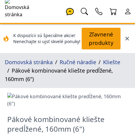
AI
Zľavnené
K dispozícii sú špeciálne akcie!
Nenechajte si ujsť skvelé ponuky!
produkty
Domovská stránka
Ručné náradie
Kliešte
Pákové kombinované kliešte predĺžené,
160mm (6")
Pákové kombinované kliešte
predĺžené, 160mm (6")