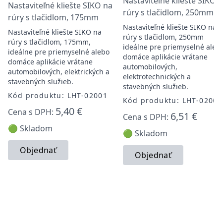
Nastaviteľné kliešte SIKO 
Nastaviteľné kliešte SIKO na
rúry s tlačidlom, 250mm
rúry s tlačidlom, 175mm
Nastaviteľné kliešte SIKO na
Nastaviteľné kliešte SIKO na
rúry s tlačidlom, 250mm
rúry s tlačidlom, 175mm,
ideálne pre priemyselné aleb
ideálne pre priemyselné alebo
domáce aplikácie vrátane
domáce aplikácie vrátane
automobilových,
automobilových, elektrických a
elektrotechnických a
stavebných služieb.
stavebných služieb.
Kód produktu: LHT-02001
Kód produktu: LHT-0200
5,40 €
Cena s DPH:
6,51 €
Cena s DPH:
🟢 Skladom
🟢 Skladom
Objednať
Objednať