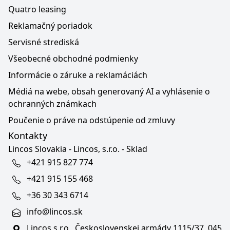
Quatro leasing
Reklamačný poriadok
Servisné strediská
Všeobecné obchodné podmienky
Informácie o záruke a reklamáciách
Médiá na webe, obsah generovaný AI a vyhlásenie o
ochranných známkach
Poučenie o práve na odstúpenie od zmluvy
Kontakty
Lincos Slovakia - Lincos, s.r.o. - Sklad
+421 915 827 774
+421 915 155 468
+36 30 343 6714
info@lincos.sk
Lincos s.r.o., Československej armády 1115/37, 045