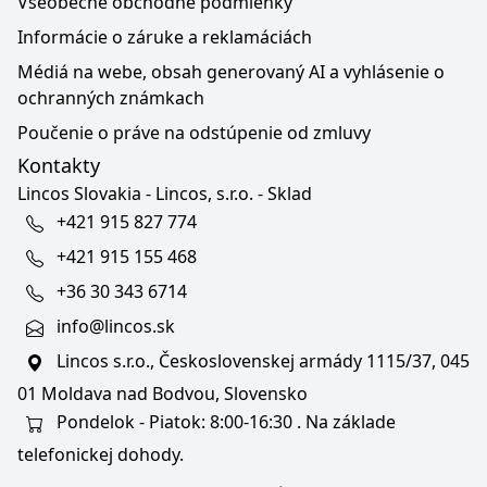
Všeobecné obchodné podmienky
Informácie o záruke a reklamáciách
Médiá na webe, obsah generovaný AI a vyhlásenie o
ochranných známkach
Poučenie o práve na odstúpenie od zmluvy
Kontakty
Lincos Slovakia - Lincos, s.r.o. - Sklad
+421 915 827 774
+421 915 155 468
+36 30 343 6714
info@lincos.sk
Lincos s.r.o., Československej armády 1115/37, 045
01 Moldava nad Bodvou, Slovensko
Pondelok - Piatok: 8:00-16:30 . Na základe
telefonickej dohody.