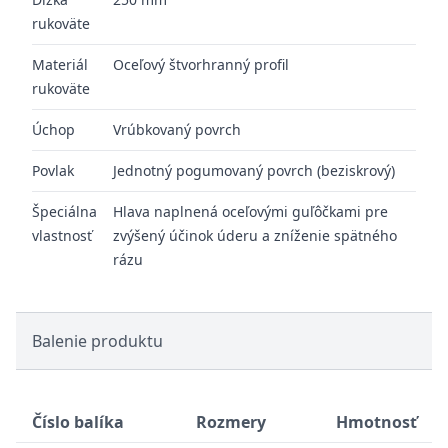
rukoväte
Materiál
Oceľový štvorhranný profil
rukoväte
Úchop
Vrúbkovaný povrch
Povlak
Jednotný pogumovaný povrch (beziskrový)
Špeciálna
Hlava naplnená oceľovými guľôčkami pre
vlastnosť
zvýšený účinok úderu a zníženie spätného
rázu
Balenie produktu
Číslo balíka
Rozmery
Hmotnosť