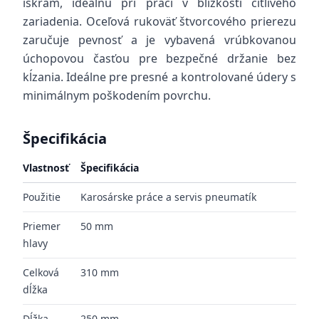
iskrám, ideálnu pri práci v blízkosti citlivého
zariadenia. Oceľová rukoväť štvorcového prierezu
zaručuje pevnosť a je vybavená vrúbkovanou
úchopovou časťou pre bezpečné držanie bez
kĺzania. Ideálne pre presné a kontrolované údery s
minimálnym poškodením povrchu.
Špecifikácia
Vlastnosť
Špecifikácia
Použitie
Karosárske práce a servis pneumatík
Priemer
50 mm
hlavy
Celková
310 mm
dĺžka
Dĺžka
250 mm