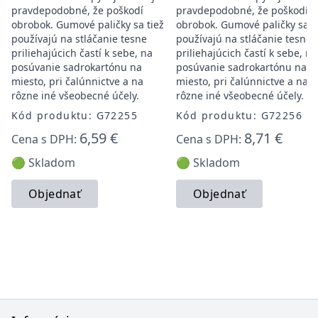
pravdepodobné, že poškodí
pravdepodobné, že poškodí
obrobok. Gumové paličky sa tiež
obrobok. Gumové paličky sa t
používajú na stláčanie tesne
používajú na stláčanie tesne
priliehajúcich častí k sebe, na
priliehajúcich častí k sebe, na
posúvanie sadrokartónu na
posúvanie sadrokartónu na
miesto, pri čalúnnictve a na
miesto, pri čalúnnictve a na
rôzne iné všeobecné účely.
rôzne iné všeobecné účely.
Kód produktu: G72255
Kód produktu: G72256
6,59 €
8,71 €
Cena s DPH:
Cena s DPH:
🟢 Skladom
🟢 Skladom
Objednať
Objednať