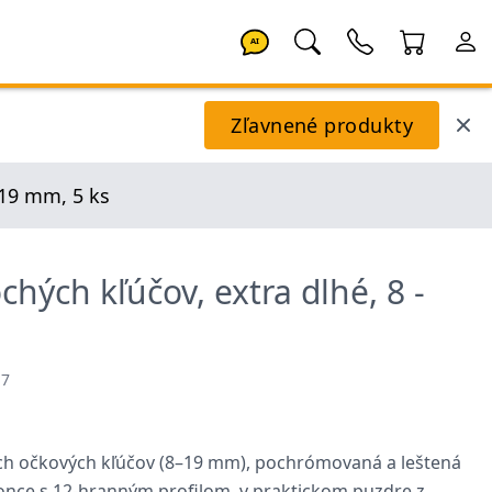
AI
Zľavnené produkty
 19 mm, 5 ks
hých kľúčov, extra dlhé, 8 -
87
ých očkových kľúčov (8–19 mm), pochrómovaná a leštená
once s 12-hranným profilom, v praktickom puzdre z