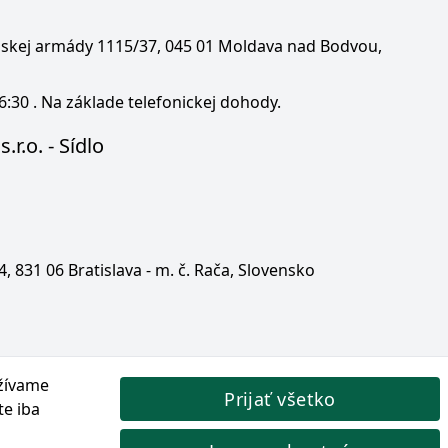
enskej armády 1115/37, 045 01 Moldava nad Bodvou,
6:30 . Na základe telefonickej dohody.
.r.o. - Sídlo
 4, 831 06 Bratislava - m. č. Rača, Slovensko
žívame
Prijať všetko
te iba