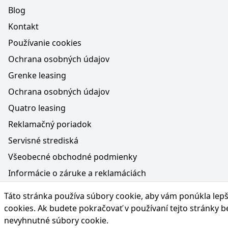
Blog
Kontakt
Používanie cookies
Ochrana osobných údajov
Grenke leasing
Ochrana osobných údajov
Quatro leasing
Reklamačný poriadok
Servisné strediská
Všeobecné obchodné podmienky
Informácie o záruke a reklamáciách
Médiá na webe, obsah generovaný AI a vyhlásenie o oc
Táto stránka používa súbory cookie, aby vám ponúkla lepší
Poučenie o práve na odstúpenie od zmluvy
cookies
. Ak budete pokračovať v používaní tejto stránky 
nevyhnutné súbory cookie.