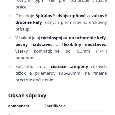
rôznymi typmi kief pre rôznorodé čistiace
práce.
Obsahuje
špirálové, dvojstupňové a valcové
drôtené kefy
rôznych priemerov na efektívny
prístup.
V balení je aj
rýchlospojka na uchytenie kefy
,
pevný nadstavec
a
flexibilný nadstavec
,
všetky kompatibilné so 6.3mm (1/4")
pohonom.
Súčasťou sú aj
čistiace tampóny
rôznych
dĺžok a priemerov (Ø5–20mm) na finálne
precízne dočistenie.
Obsah súpravy
Komponent
Špecifikácia