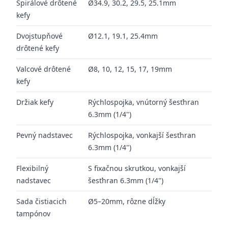
Špirálové drôtené
Ø34.9, 30.2, 29.5, 25.1mm
kefy
Dvojstupňové
Ø12.1, 19.1, 25.4mm
drôtené kefy
Valcové drôtené
Ø8, 10, 12, 15, 17, 19mm
kefy
Držiak kefy
Rýchlospojka, vnútorný šesťhran
6.3mm (1/4")
Pevný nadstavec
Rýchlospojka, vonkajší šesťhran
6.3mm (1/4")
Flexibilný
S fixačnou skrutkou, vonkajší
nadstavec
šesťhran 6.3mm (1/4")
Sada čistiacich
Ø5–20mm, rôzne dĺžky
tampónov