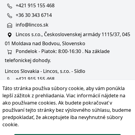
+421 915 155 468
+36 30 343 6714
info@lincos.sk
Lincos s.r.o., Československej armády 1115/37, 045
01 Moldava nad Bodvou, Slovensko
Pondelok - Piatok: 8:00-16:30 . Na základe
telefonickej dohody.
Lincos Slovakia - Lincos, s.r.o. - Sídlo
+421 915 155 468
Táto stránka používa súbory cookie, aby vám ponúkla
+36/30 343 6714
lepší zážitok z prehliadania. Viac informácií nájdete na
bratislava@lincos.sk
ako používame cookies
. Ak budete pokračovať v
Lincos s.r.o., Rustaveliho 4, 831 06 Bratislava - m. č.
používaní tejto stránky bez výslovného súhlasu, budeme
Rača, Slovensko
predpokladať, že akceptujete iba nevyhnutné súbory
cookie.
Iba sídlo firmy