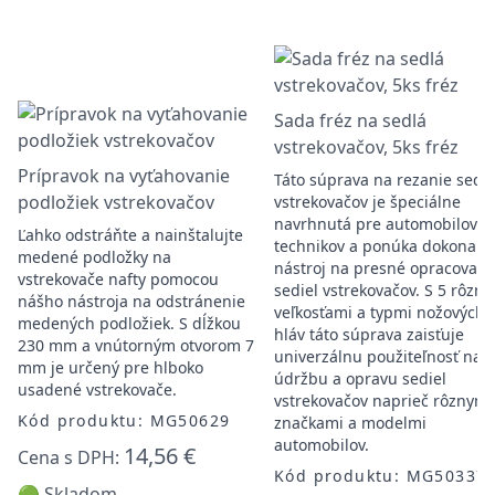
Sada fréz na sedlá
vstrekovačov, 5ks fréz
Prípravok na vyťahovanie
Táto súprava na rezanie sedie
podložiek vstrekovačov
vstrekovačov je špeciálne
navrhnutá pre automobilovýc
Ľahko odstráňte a nainštalujte
technikov a ponúka dokonalý
medené podložky na
nástroj na presné opracovani
vstrekovače nafty pomocou
sediel vstrekovačov. S 5 rôzn
nášho nástroja na odstránenie
veľkosťami a typmi nožových
medených podložiek. S dĺžkou
hláv táto súprava zaisťuje
230 mm a vnútorným otvorom 7
univerzálnu použiteľnosť na
mm je určený pre hlboko
údržbu a opravu sediel
usadené vstrekovače.
vstrekovačov naprieč rôznymi
Kód produktu: MG50629
značkami a modelmi
automobilov.
14,56 €
Cena s DPH:
Kód produktu: MG50337
🟢 Skladom