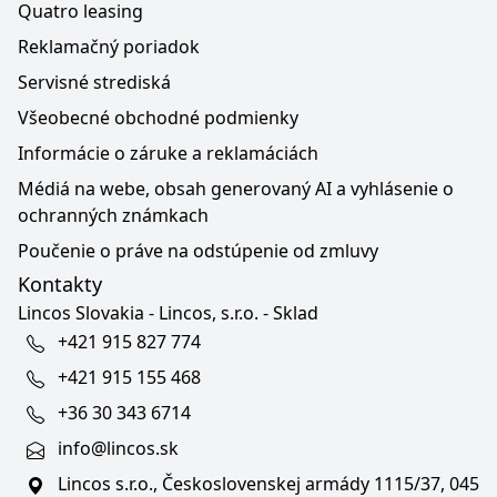
Quatro leasing
Reklamačný poriadok
Servisné strediská
Všeobecné obchodné podmienky
Informácie o záruke a reklamáciách
Médiá na webe, obsah generovaný AI a vyhlásenie o
ochranných známkach
Poučenie o práve na odstúpenie od zmluvy
Kontakty
Lincos Slovakia - Lincos, s.r.o. - Sklad
+421 915 827 774
+421 915 155 468
+36 30 343 6714
info@lincos.sk
Lincos s.r.o., Československej armády 1115/37, 045