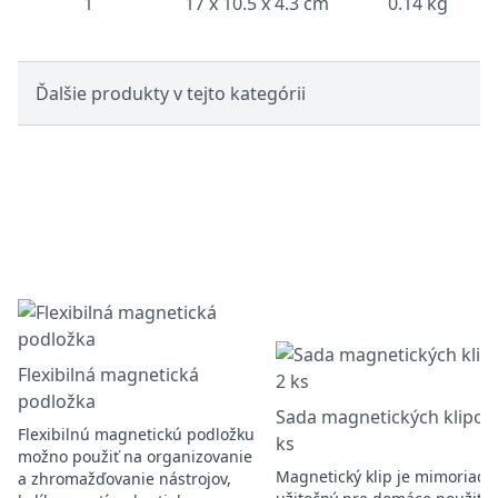
1
17 x 10.5 x 4.3 cm
0.14 kg
Ďalšie produkty v tejto kategórii
Flexibilná magnetická
podložka
Sada magnetických klipov,
Flexibilnú magnetickú podložku
ks
možno použiť na organizovanie
Magnetický klip je mimoriadn
a zhromažďovanie nástrojov,