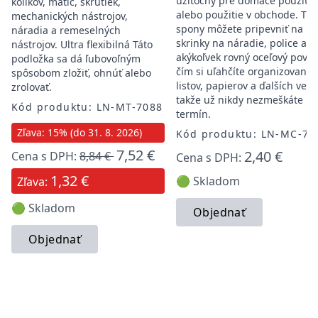
užitočný pre domáce použitie
kolíkov, matíc, skrutiek,
alebo použitie v obchode. Tie
mechanických nástrojov,
spony môžete pripevniť na
náradia a remeselných
skrinky na náradie, police ale
nástrojov. Ultra flexibilná Táto
akýkoľvek rovný oceľový povrc
podložka sa dá ľubovoľným
čím si uľahčíte organizovanie
spôsobom zložiť, ohnúť alebo
listov, papierov a ďalších vecí,
zrolovať.
takže už nikdy nezmeškáte
Kód produktu: LN-MT-7088
termín.
Zľava: 15% (do 31. 8. 2026)
Kód produktu: LN-MC-70
7,52 €
2,40 €
Cena s DPH:
8,84 €
Cena s DPH:
1,32 €
🟢 Skladom
Zľava:
🟢 Skladom
Objednať
Objednať