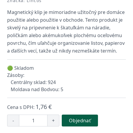
Značka: Lincos
Magnetický klip je mimoriadne užitočný pre domáce
použitie alebo použitie v obchode. Tento produkt je
skvelý na pripevnenie k škatuľkám na náradie,
poličkám alebo akémukoľvek plochému oceľovému
povrchu, čím uľahčuje organizovanie listov, papierov
a ďalších vecí, takže už nikdy nezmeškáte termín.
🟢 Skladom
Zásoby:
Centrálny sklad: 924
Moldava nad Bodvou: 5
1,76 €
Cena s DPH:
-
+
Objednať