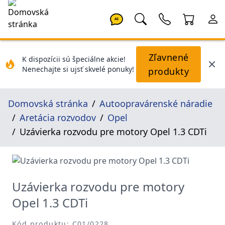
AI
Zľavnené
K dispozícii sú špeciálne akcie!
Nenechajte si ujsť skvelé ponuky!
produkty
Domovská stránka
Autoopravárenské náradie
Aretácia rozvodov
Opel
Uzávierka rozvodu pre motory Opel 1.3 CDTi
Uzávierka rozvodu pre motory
Opel 1.3 CDTi
Kód produktu: C01/0228