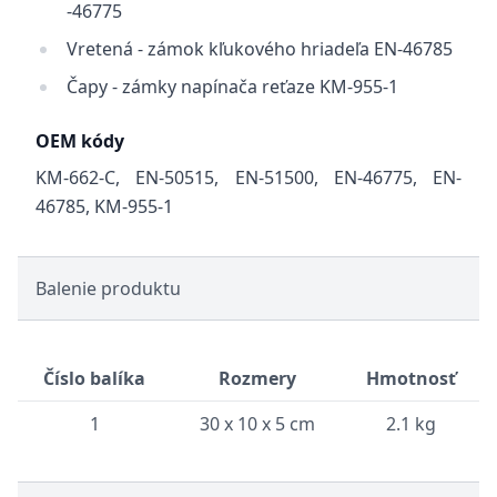
-46775
Vretená - zámok kľukového hriadeľa EN-46785
Čapy - zámky napínača reťaze KM-955-1
OEM kódy
KM-662-C, EN-50515, EN-51500, EN-46775, EN-
46785, KM-955-1
Balenie produktu
Číslo balíka
Rozmery
Hmotnosť
1
30 x 10 x 5 cm
2.1 kg