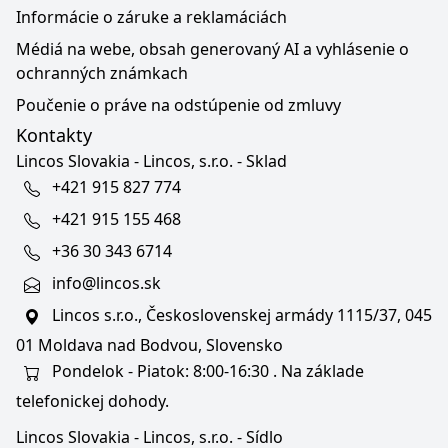
Informácie o záruke a reklamáciách
Médiá na webe, obsah generovaný AI a vyhlásenie o
ochranných známkach
Poučenie o práve na odstúpenie od zmluvy
Kontakty
Lincos Slovakia - Lincos, s.r.o. - Sklad
+421 915 827 774
+421 915 155 468
+36 30 343 6714
info@lincos.sk
Lincos s.r.o., Československej armády 1115/37, 045
01 Moldava nad Bodvou, Slovensko
Pondelok - Piatok: 8:00-16:30 . Na základe
telefonickej dohody.
Lincos Slovakia - Lincos, s.r.o. - Sídlo