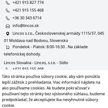
+421 915 827 774
+421 915 155 468
+36 30 343 6714
info@lincos.sk
Lincos s.r.o., Československej armády 1115/37, 045
01 Moldava nad Bodvou, Slovensko
Pondelok - Piatok: 8:00-16:30 . Na základe
telefonickej dohody.
Lincos Slovakia - Lincos, s.r.o. - Sídlo
+421 915 155 468
Táto stránka používa súbory cookie, aby vám ponúkla
+36/30 343 6714
lepší zážitok z prehliadania. Viac informácií nájdete na
bratislava@lincos.sk
ako používame cookies
. Ak budete pokračovať v
Lincos s.r.o., Rustaveliho 4, 831 06 Bratislava - m. č.
používaní tejto stránky bez výslovného súhlasu, budeme
Rača, Slovensko
predpokladať, že akceptujete iba nevyhnutné súbory
cookie.
Iba sídlo firmy