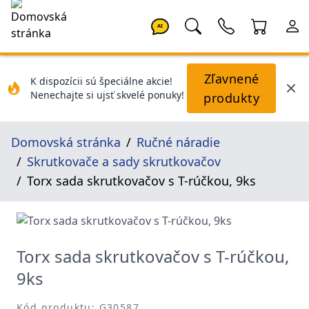
AI
Zľavnené
K dispozícii sú špeciálne akcie!
Nenechajte si ujsť skvelé ponuky!
produkty
Domovská stránka
Ručné náradie
Skrutkovače a sady skrutkovačov
Torx sada skrutkovačov s T-rúčkou, 9ks
Torx sada skrutkovačov s T-rúčkou,
9ks
Kód produktu: G30587