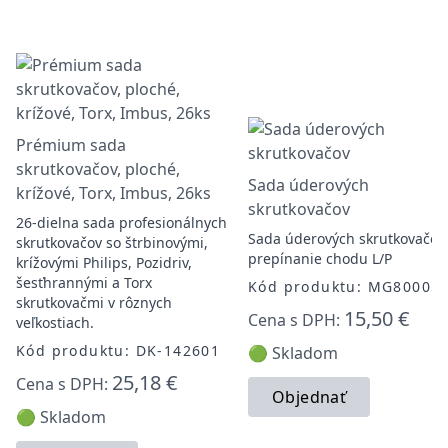
Prémium sada
skrutkovačov, ploché,
Sada úderových
krížové, Torx, Imbus, 26ks
skrutkovačov
26-dielna sada profesionálnych
Sada úderových skrutkovačov,
skrutkovačov so štrbinovými,
prepínanie chodu L/P
krížovými Philips, Pozidriv,
šesťhrannými a Torx
Kód produktu: MG80005
skrutkovačmi v rôznych
15,50 €
Cena s DPH:
veľkostiach.
Kód produktu: DK-142601
🟢 Skladom
25,18 €
Cena s DPH:
Objednať
🟢 Skladom