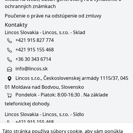
ochranných známkach
Poučenie o práve na odstúpenie od zmluvy
Kontakty
Lincos Slovakia - Lincos, s.r.o. - Sklad
+421 915 827 774
+421 915 155 468
+36 30 343 6714
info@lincos.sk
Lincos s.r.o., Československej armády 1115/37, 045
01 Moldava nad Bodvou, Slovensko
Pondelok - Piatok: 8:00-16:30 . Na základe
telefonickej dohody.
Lincos Slovakia - Lincos, s.r.o. - Sídlo
+421 915 155 468
Táto stránka používa súbory cookie, aby vám ponúkla
+36/30 343 6714