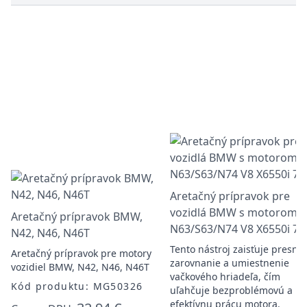
Aretačný prípravok pre
vozidlá BMW s motorom
Aretačný prípravok BMW,
N63/S63/N74 V8 X6550i 75
N42, N46, N46T
Tento nástroj zaisťuje presné
Aretačný prípravok pre motory
zarovnanie a umiestnenie
vozidiel BMW, N42, N46, N46T
vačkového hriadeľa, čím
Kód produktu: MG50326
uľahčuje bezproblémovú a
efektívnu prácu motora.