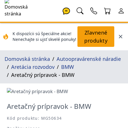
AI
Zľavnené
K dispozícii sú špeciálne akcie!
Nenechajte si ujsť skvelé ponuky!
produkty
Domovská stránka
Autoopravárenské náradie
Aretácia rozvodov
BMW
Aretačný prípravok - BMW
Aretačný prípravok - BMW
Kód produktu: MG50634