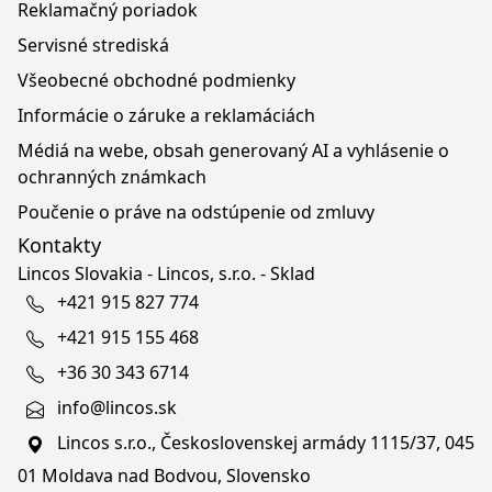
Reklamačný poriadok
Servisné strediská
Všeobecné obchodné podmienky
Informácie o záruke a reklamáciách
Médiá na webe, obsah generovaný AI a vyhlásenie o
ochranných známkach
Poučenie o práve na odstúpenie od zmluvy
Kontakty
Lincos Slovakia - Lincos, s.r.o. - Sklad
+421 915 827 774
+421 915 155 468
+36 30 343 6714
info@lincos.sk
Lincos s.r.o., Československej armády 1115/37, 045
01 Moldava nad Bodvou, Slovensko