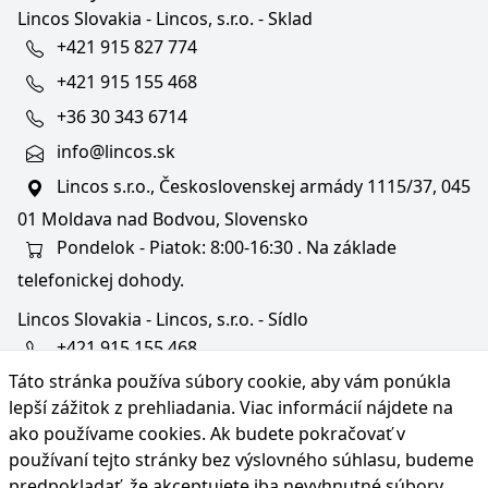
Lincos Slovakia - Lincos, s.r.o. - Sklad
+421 915 827 774
+421 915 155 468
+36 30 343 6714
info@lincos.sk
Lincos s.r.o., Československej armády 1115/37, 045
01 Moldava nad Bodvou, Slovensko
Pondelok - Piatok: 8:00-16:30 . Na základe
telefonickej dohody.
Lincos Slovakia - Lincos, s.r.o. - Sídlo
+421 915 155 468
Táto stránka používa súbory cookie, aby vám ponúkla
+36/30 343 6714
lepší zážitok z prehliadania. Viac informácií nájdete na
bratislava@lincos.sk
ako používame cookies
. Ak budete pokračovať v
Lincos s.r.o., Rustaveliho 4, 831 06 Bratislava - m. č.
používaní tejto stránky bez výslovného súhlasu, budeme
Rača, Slovensko
predpokladať, že akceptujete iba nevyhnutné súbory