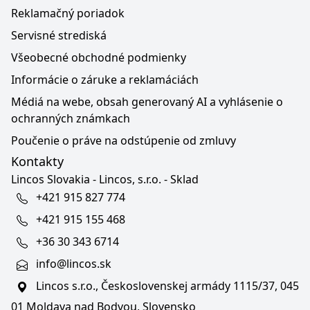
Reklamačný poriadok
Servisné strediská
Všeobecné obchodné podmienky
Informácie o záruke a reklamáciách
Médiá na webe, obsah generovaný AI a vyhlásenie o
ochranných známkach
Poučenie o práve na odstúpenie od zmluvy
Kontakty
Lincos Slovakia - Lincos, s.r.o. - Sklad
+421 915 827 774
+421 915 155 468
+36 30 343 6714
info@lincos.sk
Lincos s.r.o., Československej armády 1115/37, 045
01 Moldava nad Bodvou, Slovensko