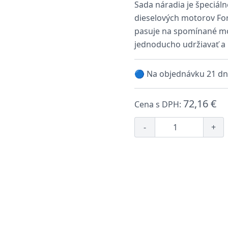
Sada náradia je špeciál
dieselových motorov Ford
pasuje na spomínané mot
jednoducho udržiavať a 
🔵 Na objednávku 21 dn
72,16 €
Cena s DPH:
-
+