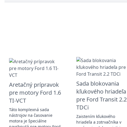
Sada blokovania
Aretačný prípravok
kľukového hriadeľa
pre motory Ford 1.6
pre Ford Transit 2.2
TI-VCT
TDCi
Táto komplexná sada
nástrojov na časovanie
Zaistením kľukového
motora je špeciálne
hriadeľa a zotrvačníka v
navrhnutá pre motory Ford