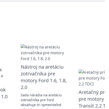
Nástroj na aretáciu
zotrvačníka pre
motory Ford 1.6, 1.8,
2.0
vok
Aretačný prí
Sada náradia na aretáciu
 1.0
pre motory F
zotrvačníka pre Ford
obsahuje tri vymeniteľné
Transit 2.2 T