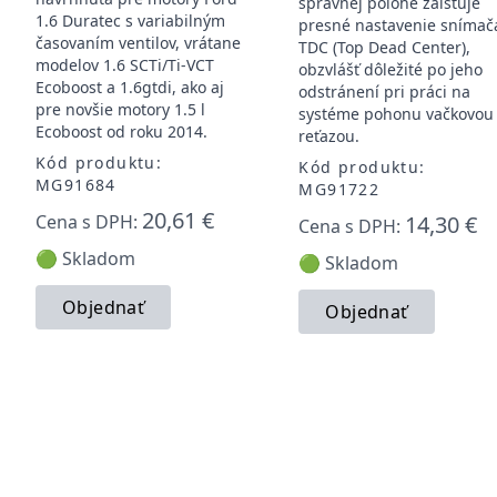
správnej polohe zaisťuje
1.6 Duratec s variabilným
presné nastavenie snímač
časovaním ventilov, vrátane
TDC (Top Dead Center),
modelov 1.6 SCTi/Ti-VCT
obzvlášť dôležité po jeho
Ecoboost a 1.6gtdi, ako aj
odstránení pri práci na
pre novšie motory 1.5 l
systéme pohonu vačkovou
Ecoboost od roku 2014.
reťazou.
Kód produktu:
Kód produktu:
MG91684
MG91722
20,61 €
Cena s DPH:
14,30 €
Cena s DPH:
🟢 Skladom
🟢 Skladom
Objednať
Objednať