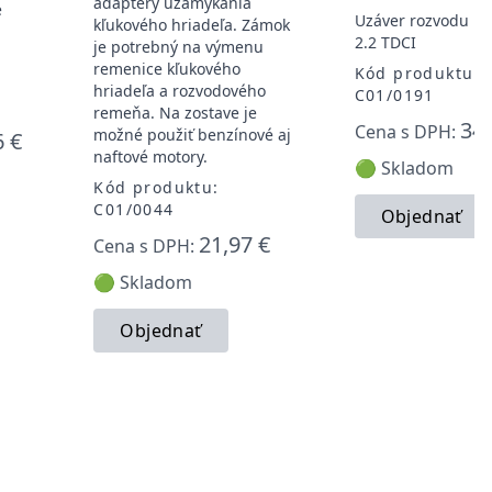
adaptéry uzamykania
e
Uzáver rozvodu For
kľukového hriadeľa. Zámok
2.2 TDCI
je potrebný na výmenu
remenice kľukového
Kód produktu:
hriadeľa a rozvodového
C01/0191
remeňa. Na zostave je
34,
Cena s DPH:
možné použiť benzínové aj
6 €
naftové motory.
🟢 Skladom
Kód produktu:
C01/0044
Objednať
21,97 €
Cena s DPH:
🟢 Skladom
Objednať