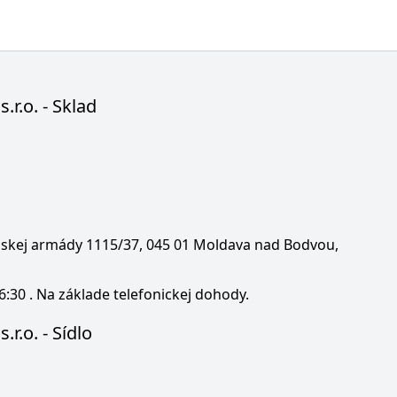
s.r.o. - Sklad
enskej armády 1115/37, 045 01 Moldava nad Bodvou,
6:30 . Na základe telefonickej dohody.
.r.o. - Sídlo