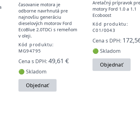
Aretačný prípravok pr
časovanie motora je
a
motory Ford 1.0 a 1.1
odborne navrhnutá pre
Ecoboost
najnovšiu generáciu
dieselových motorov Ford
Kód produktu:
EcoBlue 2.0TDCi s remeňom
C01/0043
v oleji.
172,5
Cena s DPH:
Kód produktu:
🟢 Skladom
MG94795
49,61 €
Cena s DPH:
Objednať
🟢 Skladom
Objednať