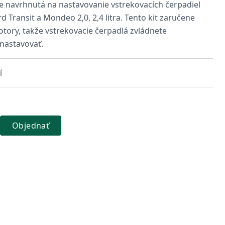
ne navrhnutá na nastavovanie vstrekovacích čerpadiel
 Transit a Mondeo 2,0, 2,4 litra. Tento kit zaručene
ory, takže vstrekovacie čerpadlá zvládnete
nastavovať.
í
Objednať