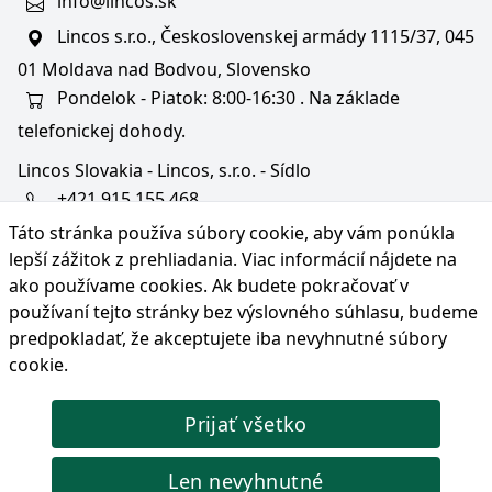
info@lincos.sk
Lincos s.r.o., Československej armády 1115/37, 045
01 Moldava nad Bodvou, Slovensko
Pondelok - Piatok: 8:00-16:30 . Na základe
telefonickej dohody.
Lincos Slovakia - Lincos, s.r.o. - Sídlo
+421 915 155 468
Táto stránka používa súbory cookie, aby vám ponúkla
+36/30 343 6714
lepší zážitok z prehliadania. Viac informácií nájdete na
bratislava@lincos.sk
ako používame cookies
. Ak budete pokračovať v
Lincos s.r.o., Rustaveliho 4, 831 06 Bratislava - m. č.
používaní tejto stránky bez výslovného súhlasu, budeme
Rača, Slovensko
predpokladať, že akceptujete iba nevyhnutné súbory
cookie.
Iba sídlo firmy
Prijať všetko
© Copyright 2026 Lincos s.r.o., všetky práva vyhradené.
Len nevyhnutné