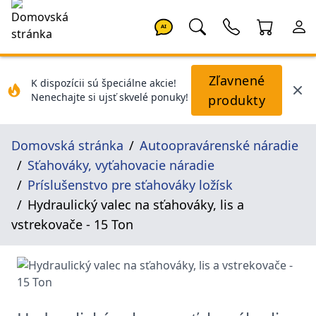
AI
Zľavnené
K dispozícii sú špeciálne akcie!
Nenechajte si ujsť skvelé ponuky!
produkty
Domovská stránka
Autoopravárenské náradie
Sťahováky, vyťahovacie náradie
Príslušenstvo pre sťahováky ložísk
Hydraulický valec na sťahováky, lis a
vstrekovače - 15 Ton