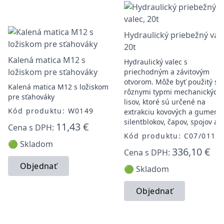
Hydraulický priebežný vale
20t
Kalená matica M12 s
Hydraulický valec s
ložiskom pre sťahováky
priechodným a závitovým
otvorom. Môže byť použitý s
Kalená matica M12 s ložiskom
rôznymi typmi mechanických
pre sťahováky
lisov, ktoré sú určené na
Kód produktu: W0149
extrakciu kovových a gumený
silentblokov, čapov, spojov atď
11,43 €
Cena s DPH:
Kód produktu: C07/0112
🟢 Skladom
336,10 €
Cena s DPH:
Objednať
🟢 Skladom
Objednať