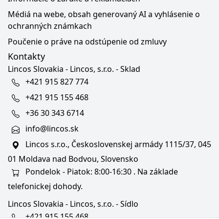
Médiá na webe, obsah generovaný AI a vyhlásenie o
ochranných známkach
Poučenie o práve na odstúpenie od zmluvy
Kontakty
Lincos Slovakia - Lincos, s.r.o. - Sklad
+421 915 827 774
+421 915 155 468
+36 30 343 6714
info@lincos.sk
Lincos s.r.o., Československej armády 1115/37, 045
01 Moldava nad Bodvou, Slovensko
Pondelok - Piatok: 8:00-16:30 . Na základe
telefonickej dohody.
Lincos Slovakia - Lincos, s.r.o. - Sídlo
+421 915 155 468