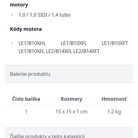
motory
1,0 / 1,0 SIDI / 1,4 tubo
Kódy motora
LE1/B10XHL LE1/B10XFL LE1/B10XFT
LE1/B10XFL LE2/B14XFL LE2/B14XFT
Balenie produktu
Číslo balíka
Rozmery
Hmotnosť
1
15 x 15 x 1 cm
1.2 kg
Ďalšie produkty v tejto kategórii