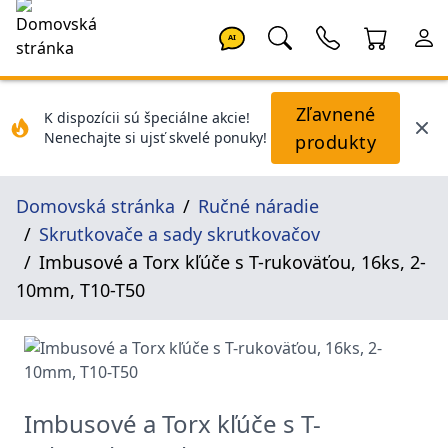
AI
Zľavnené
K dispozícii sú špeciálne akcie!
Nenechajte si ujsť skvelé ponuky!
produkty
Domovská stránka
Ručné náradie
Skrutkovače a sady skrutkovačov
Imbusové a Torx kľúče s T-rukoväťou, 16ks, 2-
10mm, T10-T50
Imbusové a Torx kľúče s T-