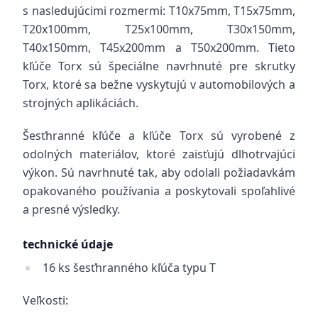
s nasledujúcimi rozmermi: T10x75mm, T15x75mm,
T20x100mm, T25x100mm, T30x150mm,
T40x150mm, T45x200mm a T50x200mm. Tieto
kľúče Torx sú špeciálne navrhnuté pre skrutky
Torx, ktoré sa bežne vyskytujú v automobilových a
strojných aplikáciách.
Šesťhranné kľúče a kľúče Torx sú vyrobené z
odolných materiálov, ktoré zaisťujú dlhotrvajúci
výkon. Sú navrhnuté tak, aby odolali požiadavkám
opakovaného používania a poskytovali spoľahlivé
a presné výsledky.
technické údaje
16 ks šesťhranného kľúča typu T
Veľkosti: