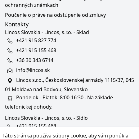
ochranných známkach
Poučenie o práve na odstúpenie od zmluvy
Kontakty
Lincos Slovakia - Lincos, s.r.o. - Sklad
+421 915 827 774
+421 915 155 468
+36 30 343 6714
info@lincos.sk
Lincos s.r.o., Československej armády 1115/37, 045
01 Moldava nad Bodvou, Slovensko
Pondelok - Piatok: 8:00-16:30 . Na základe
telefonickej dohody.
Lincos Slovakia - Lincos, s.r.o. - Sídlo
+421 915 155 468
Táto stránka používa súbory cookie, aby vám ponúkla
+36/30 343 6714