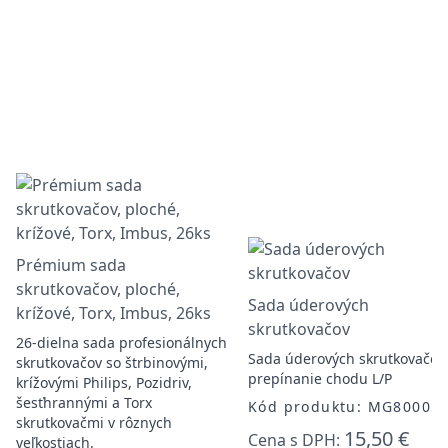
Prémium sada
skrutkovačov, ploché,
Sada úderových
krížové, Torx, Imbus, 26ks
skrutkovačov
26-dielna sada profesionálnych
Sada úderových skrutkovačov,
skrutkovačov so štrbinovými,
prepínanie chodu L/P
krížovými Philips, Pozidriv,
šesťhrannými a Torx
Kód produktu: MG80005
skrutkovačmi v rôznych
15,50 €
Cena s DPH:
veľkostiach.