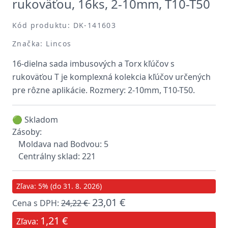
rukoväťou, 16ks, 2-10mm, T10-T50
Kód produktu: DK-141603
Značka: Lincos
16-dielna sada imbusových a Torx kľúčov s
rukoväťou T je komplexná kolekcia kľúčov určených
pre rôzne aplikácie. Rozmery: 2-10mm, T10-T50.
🟢 Skladom
Zásoby:
Moldava nad Bodvou: 5
Centrálny sklad: 221
Zľava: 5% (do 31. 8. 2026)
23,01 €
Cena s DPH:
24,22 €
1,21 €
Zľava: