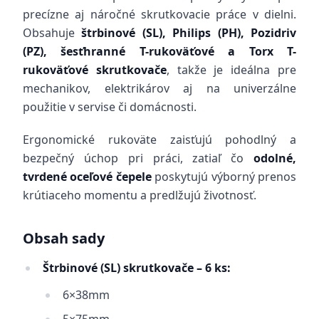
precízne aj náročné skrutkovacie práce v dielni.
Obsahuje
štrbinové (SL), Philips (PH), Pozidriv
(PZ), šesťhranné T-rukoväťové a Torx T-
rukoväťové skrutkovače
, takže je ideálna pre
mechanikov, elektrikárov aj na univerzálne
použitie v servise či domácnosti.
Ergonomické rukoväte zaisťujú pohodlný a
bezpečný úchop pri práci, zatiaľ čo
odolné,
tvrdené oceľové čepele
poskytujú výborný prenos
krútiaceho momentu a predlžujú životnosť.
Obsah sady
Štrbinové (SL) skrutkovače – 6 ks:
6×38mm