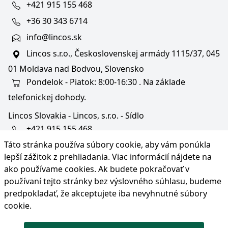
+421 915 155 468
+36 30 343 6714
info@lincos.sk
Lincos s.r.o., Československej armády 1115/37, 045
01 Moldava nad Bodvou, Slovensko
Pondelok - Piatok: 8:00-16:30 . Na základe
telefonickej dohody.
Lincos Slovakia - Lincos, s.r.o. - Sídlo
+421 915 155 468
Táto stránka používa súbory cookie, aby vám ponúkla
+36/30 343 6714
lepší zážitok z prehliadania. Viac informácií nájdete na
bratislava@lincos.sk
ako používame cookies
. Ak budete pokračovať v
Lincos s.r.o., Rustaveliho 4, 831 06 Bratislava - m. č.
používaní tejto stránky bez výslovného súhlasu, budeme
Rača, Slovensko
predpokladať, že akceptujete iba nevyhnutné súbory
cookie.
Iba sídlo firmy