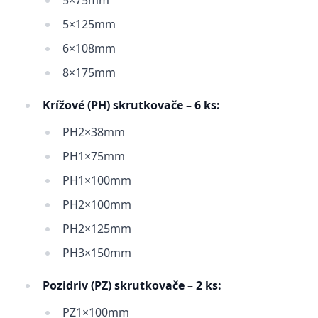
5×75mm
5×125mm
6×108mm
8×175mm
Krížové (PH) skrutkovače – 6 ks:
PH2×38mm
PH1×75mm
PH1×100mm
PH2×100mm
PH2×125mm
PH3×150mm
Pozidriv (PZ) skrutkovače – 2 ks:
PZ1×100mm