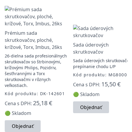
Prémium sada
skrutkovačov, ploché,
Sada úderových
krížové, Torx, Imbus, 26ks
skrutkovačov
26-dielna sada profesionálnych
Sada úderových skrutkovačov,
skrutkovačov so štrbinovými,
prepínanie chodu L/P
krížovými Philips, Pozidriv,
šesťhrannými a Torx
Kód produktu: MG80005
skrutkovačmi v rôznych
15,50 €
Cena s DPH:
veľkostiach.
Kód produktu: DK-142601
🟢 Skladom
25,18 €
Cena s DPH:
Objednať
🟢 Skladom
Objednať