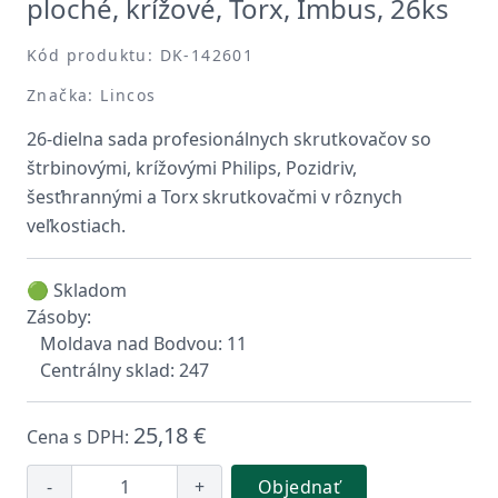
ploché, krížové, Torx, Imbus, 26ks
Kód produktu: DK-142601
Značka: Lincos
26-dielna sada profesionálnych skrutkovačov so
štrbinovými, krížovými Philips, Pozidriv,
šesťhrannými a Torx skrutkovačmi v rôznych
veľkostiach.
🟢 Skladom
Zásoby:
Moldava nad Bodvou: 11
Centrálny sklad: 247
25,18 €
Cena s DPH:
-
+
Objednať