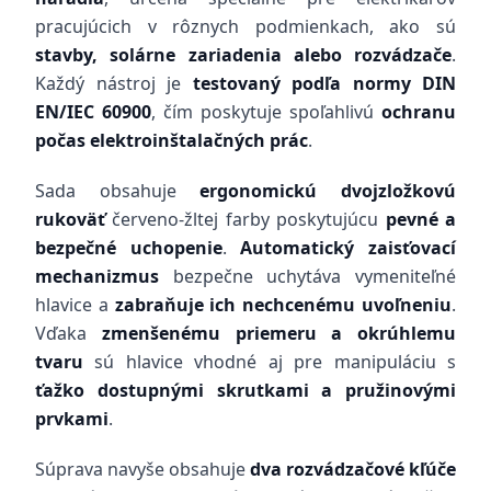
pracujúcich v rôznych podmienkach, ako sú
stavby, solárne zariadenia alebo rozvádzače
.
Každý nástroj je
testovaný podľa normy DIN
EN/IEC 60900
, čím poskytuje spoľahlivú
ochranu
počas elektroinštalačných prác
.
Sada obsahuje
ergonomickú dvojzložkovú
rukoväť
červeno-žltej farby poskytujúcu
pevné a
bezpečné uchopenie
.
Automatický zaisťovací
mechanizmus
bezpečne uchytáva vymeniteľné
hlavice a
zabraňuje ich nechcenému uvoľneniu
.
Vďaka
zmenšenému priemeru a okrúhlemu
tvaru
sú hlavice vhodné aj pre manipuláciu s
ťažko dostupnými skrutkami a pružinovými
prvkami
.
Súprava navyše obsahuje
dva rozvádzačové kľúče