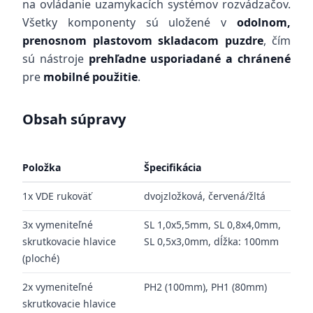
na ovládanie uzamykacích systémov rozvádzačov.
Všetky komponenty sú uložené v
odolnom,
prenosnom plastovom skladacom puzdre
, čím
sú nástroje
prehľadne usporiadané a chránené
pre
mobilné použitie
.
Obsah súpravy
Položka
Špecifikácia
1x VDE rukoväť
dvojzložková, červená/žltá
3x vymeniteľné
SL 1,0x5,5mm, SL 0,8x4,0mm,
skrutkovacie hlavice
SL 0,5x3,0mm, dĺžka: 100mm
(ploché)
2x vymeniteľné
PH2 (100mm), PH1 (80mm)
skrutkovacie hlavice