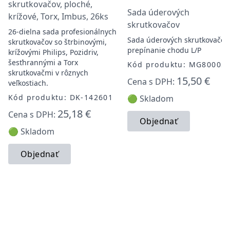
skrutkovačov, ploché,
Sada úderových
krížové, Torx, Imbus, 26ks
skrutkovačov
26-dielna sada profesionálnych
Sada úderových skrutkovačov,
skrutkovačov so štrbinovými,
prepínanie chodu L/P
krížovými Philips, Pozidriv,
šesťhrannými a Torx
Kód produktu: MG80005
skrutkovačmi v rôznych
15,50 €
Cena s DPH:
veľkostiach.
Kód produktu: DK-142601
🟢 Skladom
25,18 €
Cena s DPH:
Objednať
🟢 Skladom
Objednať