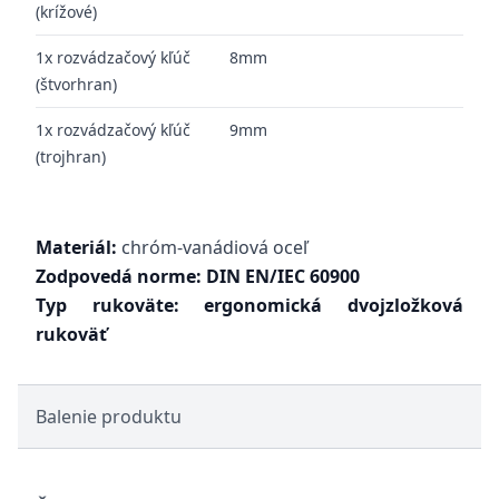
(krížové)
1x rozvádzačový kľúč
8mm
(štvorhran)
1x rozvádzačový kľúč
9mm
(trojhran)
Materiál:
chróm-vanádiová oceľ
Zodpovedá norme:
DIN EN/IEC 60900
Typ rukoväte:
ergonomická dvojzložková
rukoväť
Balenie produktu