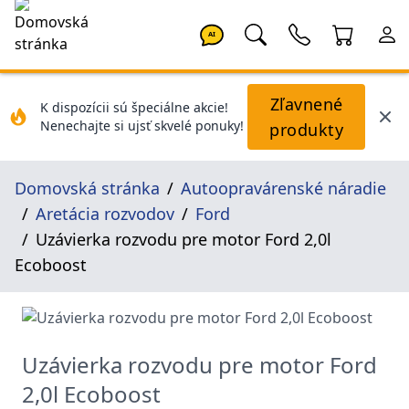
AI
Zľavnené
K dispozícii sú špeciálne akcie!
Nenechajte si ujsť skvelé ponuky!
produkty
Domovská stránka
Autoopravárenské náradie
Aretácia rozvodov
Ford
Uzávierka rozvodu pre motor Ford 2,0l
Ecoboost
Uzávierka rozvodu pre motor Ford
2,0l Ecoboost