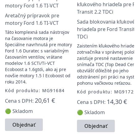
Aretačný prípravok pre
Sada blokovania kľukovéh
motory Ford 1.6 TI-VCT
hriadeľa pre Ford Transit 2
Táto komplexná sada nástrojov
TDCi
na časovanie motora je
špeciálne navrhnutá pre motory
Zaistením kľukového hriadeľa
Ford 1.6 Duratec s variabilným
zotrvačníka v správnej polohe
časovaním ventilov, vrátane
zaisťuje presné nastavenie
modelov 1.6 SCTi/Ti-VCT
snímača TDC (Top Dead Cente
Ecoboost a 1.6gtdi, ako aj pre
obzvlášť dôležité po jeho
novšie motory 1.5 l Ecoboost od
odstránení pri práci na syst
roku 2014.
pohonu vačkovou reťazou.
Kód produktu: MG91684
Kód produktu: MG91722
20,61 €
Cena s DPH:
14,30 €
Cena s DPH:
🟢 Skladom
🟢 Skladom
Objednať
Objednať