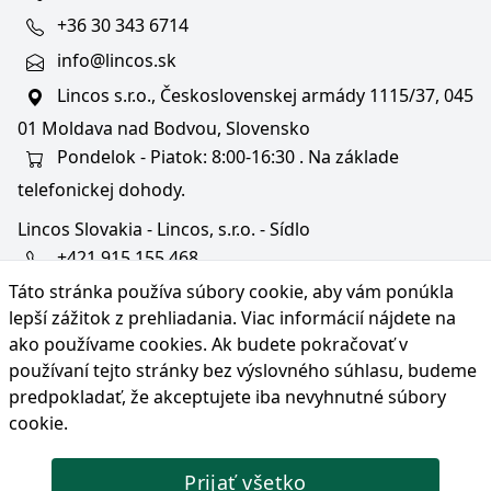
+36 30 343 6714
info@lincos.sk
Lincos s.r.o., Československej armády 1115/37, 045
01 Moldava nad Bodvou, Slovensko
Pondelok - Piatok: 8:00-16:30 . Na základe
telefonickej dohody.
Lincos Slovakia - Lincos, s.r.o. - Sídlo
+421 915 155 468
Táto stránka používa súbory cookie, aby vám ponúkla
+36/30 343 6714
lepší zážitok z prehliadania. Viac informácií nájdete na
bratislava@lincos.sk
ako používame cookies
. Ak budete pokračovať v
Lincos s.r.o., Rustaveliho 4, 831 06 Bratislava - m. č.
používaní tejto stránky bez výslovného súhlasu, budeme
Rača, Slovensko
predpokladať, že akceptujete iba nevyhnutné súbory
cookie.
Iba sídlo firmy
Prijať všetko