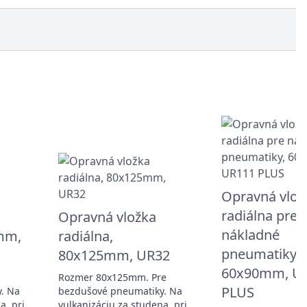
Opravná vlož
radiálna pre
Opravná vložka
nákladné
0mm,
radiálna,
pneumatiky,
80x125mm, UR32
60x90mm, U
Rozmer 80x125mm. Pre
PLUS
. Na
bezdušové pneumatiky. Na
a, pri
vulkanizáciu za studena, pri