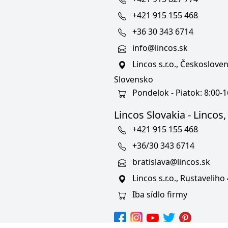
+421 915 155 468
+36 30 343 6714
info@lincos.sk
Lincos s.r.o., Českoslov
Slovensko
Pondelok - Piatok: 8:00-1
Lincos Slovakia - Lincos, s
+421 915 155 468
+36/30 343 6714
bratislava@lincos.sk
Lincos s.r.o., Rustaveliho
Iba sídlo firmy