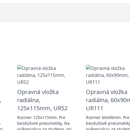
Opravná vložka
Opravná vložka
,
radiálna,
radiálna, 60x9
125x115mm, UR52
UR111
Rozmer 125x115mm. Pre
Rozmer 60x90mm. Pre
a
bezdušové pneumatiky. Na
bezdušové pneumatiky
ri
vulkanizáciu za studena, pri
vulkanizáciu za studen