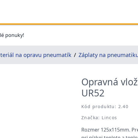
elé ponuky!
teriál na opravu pneumatík
Záplaty na pneumatik
Opravná vlo
UR52
Kód produktu: 2.40
Značka: Lincos
Rozmer 125x115mm. Pre 
pri nízkej teplote a tepl