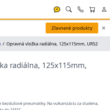
AI
Zľavnené produkty
u
Opravná vložka radiálna, 125x115mm, UR52
žka radiálna, 125x115mm,
bezdušové pneumatiky. Na vulkanizáciu za studena,
ote do 155°C