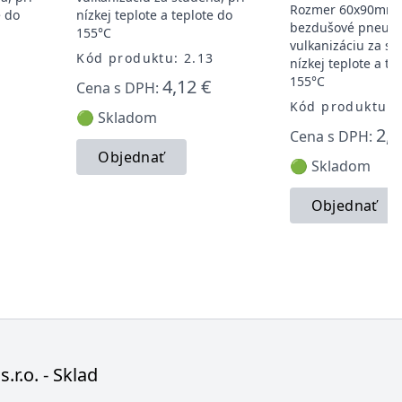
Rozmer 60x90mm.
e do
nízkej teplote a teplote do
bezdušové pneuma
155°C
vulkanizáciu za st
1
Kód produktu: 2.13
nízkej teplote a te
155°C
4,12 €
Cena s DPH:
Kód produktu: 
🟢 Skladom
2,1
Cena s DPH:
Objednať
🟢 Skladom
Objednať
s.r.o. - Sklad