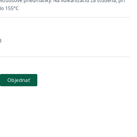
zdušové pneumatiky. Na vulkanizáciu za studena, pri
 do 155°C
3
Objednať