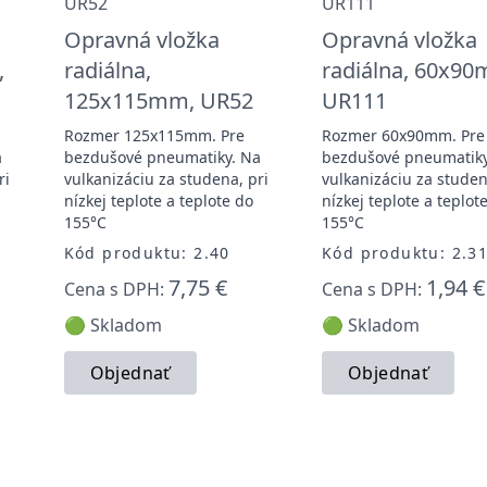
Opravná vložka
Opravná vložka
,
radiálna,
radiálna, 60x9
125x115mm, UR52
UR111
Rozmer 125x115mm. Pre
Rozmer 60x90mm. Pre
a
bezdušové pneumatiky. Na
bezdušové pneumatiky
ri
vulkanizáciu za studena, pri
vulkanizáciu za studen
nízkej teplote a teplote do
nízkej teplote a teplot
155°C
155°C
Kód produktu: 2.40
Kód produktu: 2.3
7,75 €
1,94 €
Cena s DPH:
Cena s DPH:
🟢 Skladom
🟢 Skladom
Objednať
Objednať