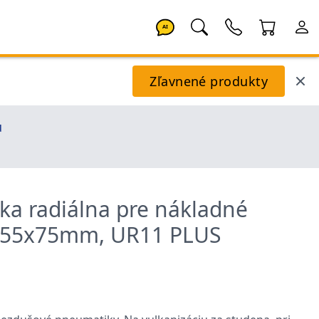
AI
Zľavnené produkty
u
ka radiálna pre nákladné
 55x75mm, UR11 PLUS