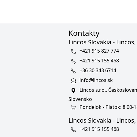
Kontakty
Lincos Slovakia - Lincos, 
+421 915 827 774
+421 915 155 468
+36 30 343 6714
info@lincos.sk
Lincos s.r.o., Českoslov
Slovensko
Pondelok - Piatok: 8:00-1
Lincos Slovakia - Lincos, s
+421 915 155 468