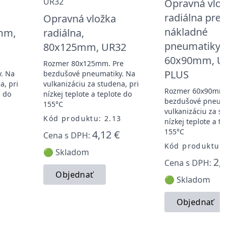
Opravná vlož
radiálna pre
Opravná vložka
nákladné
0mm,
radiálna,
pneumatiky,
80x125mm, UR32
60x90mm, U
Rozmer 80x125mm. Pre
PLUS
. Na
bezdušové pneumatiky. Na
a, pri
vulkanizáciu za studena, pri
Rozmer 60x90mm.
e do
nízkej teplote a teplote do
bezdušové pneuma
155°C
vulkanizáciu za st
1
Kód produktu: 2.13
nízkej teplote a te
155°C
4,12 €
Cena s DPH:
Kód produktu: 
🟢 Skladom
2,1
Cena s DPH:
Objednať
🟢 Skladom
Objednať