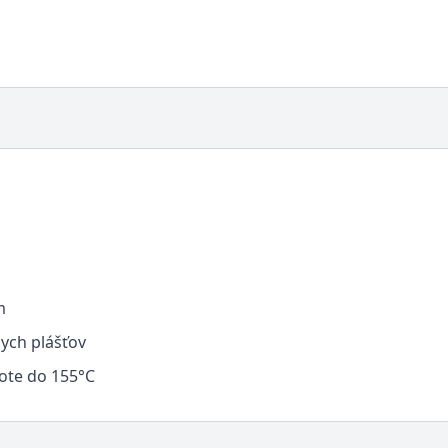
m
ych plášťov
lote do 155°C