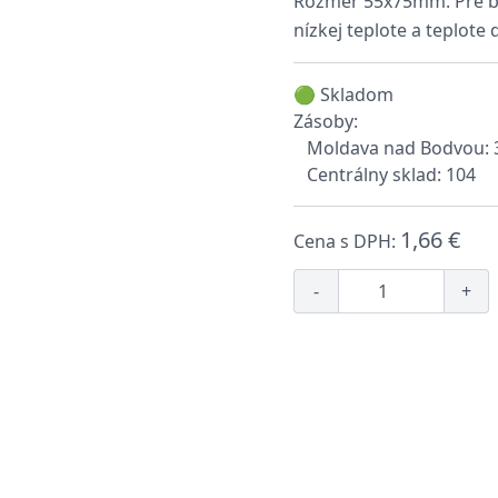
Rozmer 55x75mm. Pre be
nízkej teplote a teplote
🟢 Skladom
Zásoby:
Moldava nad Bodvou: 
Centrálny sklad: 104
1,66 €
Cena s DPH:
-
+