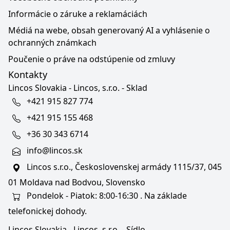
Informácie o záruke a reklamáciách
Médiá na webe, obsah generovaný AI a vyhlásenie o
ochranných známkach
Poučenie o práve na odstúpenie od zmluvy
Kontakty
Lincos Slovakia - Lincos, s.r.o. - Sklad
+421 915 827 774
+421 915 155 468
+36 30 343 6714
info@lincos.sk
Lincos s.r.o., Československej armády 1115/37, 045
01 Moldava nad Bodvou, Slovensko
Pondelok - Piatok: 8:00-16:30 . Na základe
telefonickej dohody.
Lincos Slovakia - Lincos, s.r.o. - Sídlo