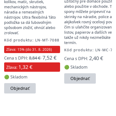
užitočný pre domáce použitie
kolíkov, matíc, skrutiek,
alebo použitie v obchode. Tie
mechanických nástrojov,
spony môžete pripevniť na
náradia a remeselných
skrinky na náradie, police ale
nástrojov. Ultra flexibilná Táto
akýkoľvek rovný oceľový povrc
podložka sa dá ľubovoľným
čím si uľahčíte organizovanie
spôsobom zložiť, ohnúť alebo
listov, papierov a ďalších vecí,
zrolovať.
takže už nikdy nezmeškáte
Kód produktu: LN-MT-7088
termín.
Zľava: 15% (do 31. 8. 2026)
Kód produktu: LN-MC-70
7,52 €
2,40 €
Cena s DPH:
8,84 €
Cena s DPH:
1,32 €
🟢 Skladom
Zľava:
🟢 Skladom
Objednať
Objednať