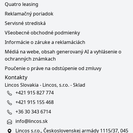
Quatro leasing
Reklamačný poriadok
Servisné strediská
Všeobecné obchodné podmienky
Informácie o záruke a reklamáciách
Médiá na webe, obsah generovaný AI a vyhlásenie o
ochranných známkach
Poučenie o práve na odstúpenie od zmluvy
Kontakty
Lincos Slovakia - Lincos, s.r.o. - Sklad
+421 915 827 774
+421 915 155 468
+36 30 343 6714
info@lincos.sk
Lincos s.r.o., Československej armády 1115/37, 045