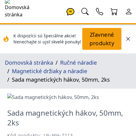
AI
Zľavnené
K dispozícii sú špeciálne akcie!
Nenechajte si ujsť skvelé ponuky!
produkty
Domovská stránka
Ručné náradie
Magnetické držiaky a náradie
Sada magnetických hákov, 50mm, 2ks
Sada magnetických hákov, 50mm,
2ks
Kód produktu: LN-MH-7213