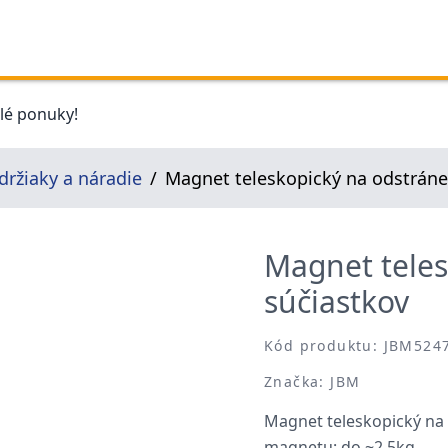
elé ponuky!
držiaky a náradie
Magnet teleskopický na odstráne
Magnet teles
súčiastkov
Kód produktu: JBM524
Značka: JBM
Magnet teleskopický na 
magnetu: do ~2.5kg