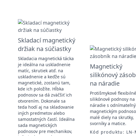
Skladací magnetický
držiak na súčiastky
Skladacia magnetická tácka
je ideálna na uskladnenie
Magnetický
h
matíc, skrutiek atď. na
silikónový zásob
uskladnenie a keďže sú
na náradie
magnetické, zostanú tam,
kde ich položíte. Hĺbka
Protišmykové flexibiln
podnosov sa dá zväčšiť ich
silikónové podnosy na
otvorením. Dokonale sa
náradie s odnímateľn
teda hodí aj na skladovanie
magnetickým podnos
a
iných predmetov alebo
malé diely na skrutky,
samostatných častí. Ideálna
svorníky a matice.
sada magnetických
podnosov pre mechanikov,
Kód produktu: LN-