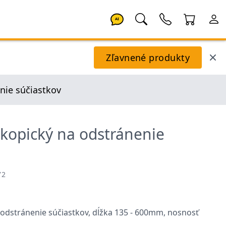
AI
Zľavnené produkty
nie súčiastkov
kopický na odstránenie
72
odstránenie súčiastkov, dĺžka 135 - 600mm, nosnosť