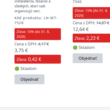
inštalatérov, tesárov a
7360
všetkých, ktorí radi
Zľava: 15% (do 31. 8.
organizujú veci.
2026)
Kód produktu: LN-MT-
Cena s DPH:
14,87 €
7528
12,64 €
Zľava: 10% (do 31. 8.
2026)
2,23 €
Zľava:
Cena s DPH:
4,17 €
🟢 Skladom
3,75 €
Objednať
0,42 €
Zľava:
🟢 Skladom
Objednať