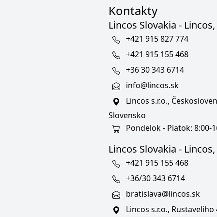
Kontakty
Lincos Slovakia - Lincos, 
+421 915 827 774
+421 915 155 468
+36 30 343 6714
info@lincos.sk
Lincos s.r.o., Českoslov
Slovensko
Pondelok - Piatok: 8:00-1
Lincos Slovakia - Lincos, s
+421 915 155 468
+36/30 343 6714
bratislava@lincos.sk
Lincos s.r.o., Rustaveliho