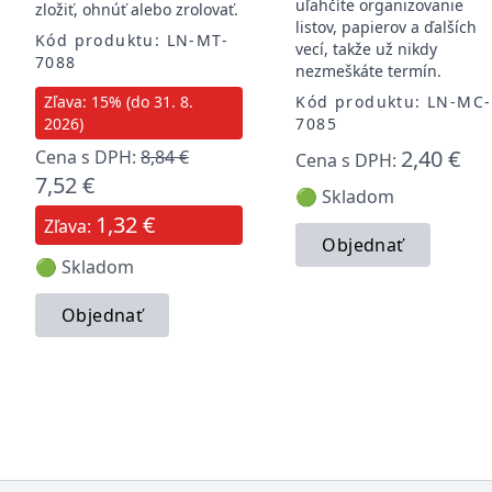
uľahčíte organizovanie
zložiť, ohnúť alebo zrolovať.
listov, papierov a ďalších
Kód produktu: LN-MT-
vecí, takže už nikdy
7088
nezmeškáte termín.
Zľava: 15% (do 31. 8.
Kód produktu: LN-MC-
2026)
7085
2,40 €
Cena s DPH:
8,84 €
Cena s DPH:
7,52 €
🟢 Skladom
1,32 €
Zľava:
Objednať
🟢 Skladom
Objednať