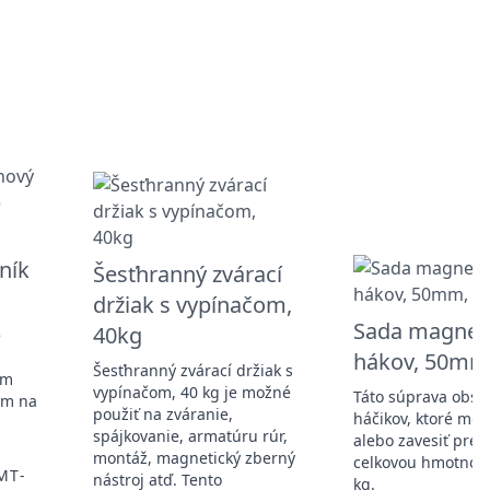
ník
Šesťhranný zvárací
držiak s vypínačom,
Sada magnet
40kg
é
hákov, 50mm,
Šesťhranný zvárací držiak s
ým
vypínačom, 40 kg je možné
Táto súprava obsa
om na
použiť na zváranie,
háčikov, ktoré môž
spájkovanie, armatúru rúr,
alebo zavesiť pred
montáž, magnetický zberný
celkovou hmotnosť
MT-
nástroj atď. Tento
kg.