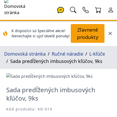
AI
Zľavnené
K dispozícii sú špeciálne akcie!
Nenechajte si ujsť skvelé ponuky!
produkty
Domovská stránka
Ručné náradie
L-kľúče
Sada predĺžených imbusových kľúčov, 9ks
Sada predĺžených imbusových
kľúčov, 9ks
Kód produktu: KD-010