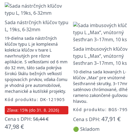
Sada nástrčných kľúčov typu
L, 19ks, 6-32mm
19-dielna sada nástrčných
kľúčov typu L je komplexná
Sada imbusových kľúčov
kolekcia kľúčov v tvare L
typu L „Max“, vnútorný
navrhnutých pre rôzne
aplikácie. S veľkosťami od 6 mm
šesťhran 3–17mm, 10 ks
do 32 mm, táto sada pokrýva
10-dielna sada kovaných L-
širokú škálu bežných veľkostí
kľúčov „Max“ pre vnútorné
spojovacích prvkov, vďaka čomu
šesťhranné skrutky, 3–17mm,
je vhodná pre automobilové,
saténovo chrómované, dlhé
mechanické a kutilské projekty.
rameno zakončené guľovou
Kód produktu: DK-121905
hlavou.
Kód produktu: BGS-795
Zľava: 15% (do 31. 8. 2026)
47,91 €
Cena s DPH:
56,44 €
Cena s DPH:
47,98 €
🟢 Skladom