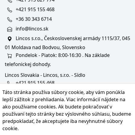
+421 915 155 468
+36 30 343 6714
info@lincos.sk
Lincos s.r.o., Československej armády 1115/37, 045
01 Moldava nad Bodvou, Slovensko
Pondelok - Piatok: 8:00-16:30 . Na základe
telefonickej dohody.
Lincos Slovakia - Lincos, s.r.o. - Sídlo
+421 915 155 468
Táto stránka používa súbory cookie, aby vám ponúkla
+36/30 343 6714
lepší zážitok z prehliadania. Viac informácií nájdete na
bratislava@lincos.sk
ako používame cookies
. Ak budete pokračovať v
Lincos s.r.o., Rustaveliho 4, 831 06 Bratislava - m. č.
používaní tejto stránky bez výslovného súhlasu, budeme
Rača, Slovensko
predpokladať, že akceptujete iba nevyhnutné súbory
cookie.
Iba sídlo firmy