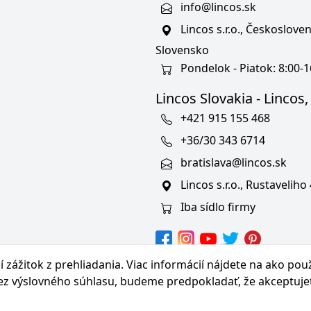
info@lincos.sk
Lincos s.r.o., Českoslov
Slovensko
Pondelok - Piatok: 8:00-1
Lincos Slovakia - Lincos, s
+421 915 155 468
+36/30 343 6714
bratislava@lincos.sk
Lincos s.r.o., Rustaveliho
Iba sídlo firmy
hranných známkach
 zážitok z prehliadania. Viac informácií nájdete na
ako pou
bez výslovného súhlasu, budeme predpokladať, že akceptuje
© Copyright 2026 Lincos s.r.o., všetky práva vyhradené.