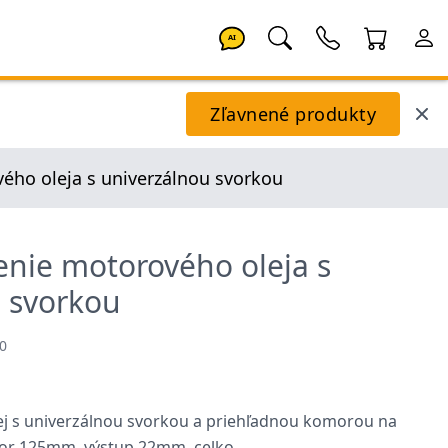
AI
Zľavnené produkty
vého oleja s univerzálnou svorkou
nenie motorového oleja s
 svorkou
0
lej s univerzálnou svorkou a priehľadnou komorou na
tvor 125mm, výstup 22mm, celko…