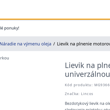
elé ponuky!
Náradie na výmenu oleja
Lievik na plnenie motoro
Lievik na pl
univerzálnou
Kód produktu: MG9366
Značka: Lincos
Bezdotykový lievik na o
sledovanie prietoku; o