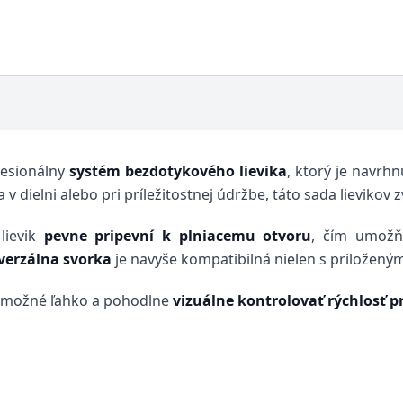
fesionálny
systém bezdotykového lievika
, ktorý je navrhn
v dielni alebo pri príležitostnej údržbe, táto sada lievikov
 lievik
pevne pripevní k plniacemu otvoru
, čím umožň
verzálna svorka
je navyše kompatibilná nielen s priloženým l
e možné ľahko a pohodlne
vizuálne kontrolovať rýchlosť p