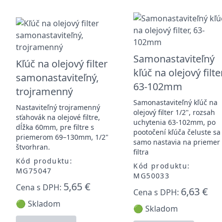
Samonastaviteľný
Kľúč na olejový filter
kľúč na olejový filter
samonastaviteľný,
63-102mm
trojramenný
Samonastaviteľný kľúč na
Nastaviteľný trojramenný
olejový filter 1/2", rozsah
sťahovák na olejové filtre,
uchytenia 63-102mm, po
dĺžka 60mm, pre filtre s
pootočení kľúča čeluste sa
priemerom 69–130mm, 1/2"
samo nastavia na priemer
štvorhran.
filtra
Kód produktu:
Kód produktu:
MG75047
MG50033
5,65 €
Cena s DPH:
6,63 €
Cena s DPH:
🟢 Skladom
🟢 Skladom