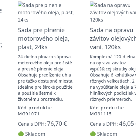
Sada pre plnenie
Sada na opravu
motorového oleja,
závitov olejovýc
,
plast, 24ks
vaní, 120ks
24-dielna plniaca súprava
Komplexná 120-dielna
motorového oleja pre čisté
na opravu závitov
a presné plnenie oleja.
vypúšťacej skrutky olej
Obsahuje predĺženie uhla
Obsahuje 6 kohútikov 
pre ťažko dostupné miesta.
rôznych veľkostiach, 2 
Ideálne pre široké použitie
na vypúšťanie oleja a 
a použitie šetrné k
hliníkových podložiek 
životnému prostrediu.
rôznych priemeroch.
Kód produktu:
Kód produktu:
MG91071
MG91115
76,70 €
46,05 
Cena s DPH:
Cena s DPH:
🟢 Skladom
🟢 Skladom