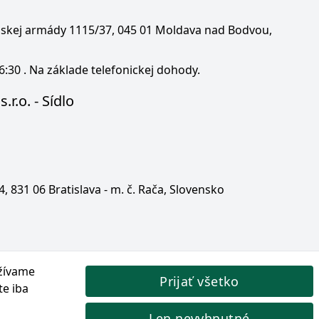
enskej armády 1115/37, 045 01 Moldava nad Bodvou,
6:30 . Na základe telefonickej dohody.
.r.o. - Sídlo
 4, 831 06 Bratislava - m. č. Rača, Slovensko
žívame
Prijať všetko
te iba
Len nevyhnutné