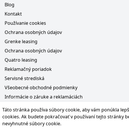
Blog
Kontakt
Používanie cookies
Ochrana osobných údajov
Grenke leasing
Ochrana osobných údajov
Quatro leasing
Reklamačný poriadok
Servisné strediská
Všeobecné obchodné podmienky
Informácie o záruke a reklamáciách
Médiá na webe, obsah generovaný AI a vyhlásenie o oc
Táto stránka používa súbory cookie, aby vám ponúkla lepší
Poučenie o práve na odstúpenie od zmluvy
cookies
. Ak budete pokračovať v používaní tejto stránky 
nevyhnutné súbory cookie.