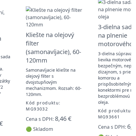
3-dielna sada 
Kliešte na olejový
na plnenie
h
filter
motorového o
(samonavíjacie), 60-
3-dielna súprava 
 sada
120mm
lievika motorového
bezpečným, nepri
a.
Samonavíjacie kliešte na
dizajnom, s prieh
v
olejový filter s
komorou a
zátky
dvojstupňovým
prispôsobiteľnými
72
mechanizmom. Rozsah: 60-
konektormi pre rýc
v
120mm.
bezproblémovú v
oleja.
Kód produktu:
MG93032
Kód produktu:
MG93661
8,46 €
Cena s DPH:
€
6,4
Cena s DPH:
🟢 Skladom