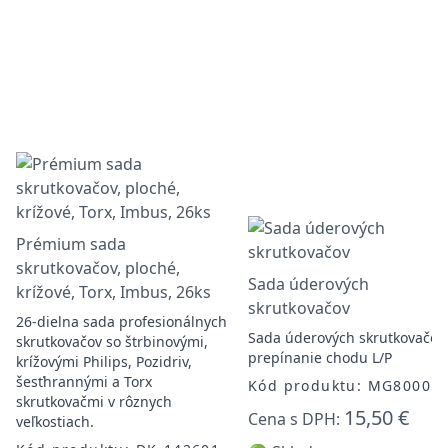
Prémium sada
skrutkovačov, ploché,
Sada úderových
krížové, Torx, Imbus, 26ks
skrutkovačov
26-dielna sada profesionálnych
Sada úderových skrutkovačov,
skrutkovačov so štrbinovými,
prepínanie chodu L/P
krížovými Philips, Pozidriv,
šesťhrannými a Torx
Kód produktu: MG80005
skrutkovačmi v rôznych
15,50 €
Cena s DPH:
veľkostiach.