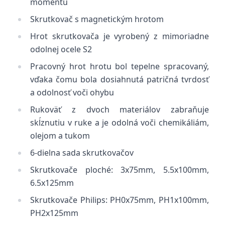
momentu
Skrutkovač s magnetickým hrotom
Hrot skrutkovača je vyrobený z mimoriadne
odolnej ocele S2
Pracovný hrot hrotu bol tepelne spracovaný,
vďaka čomu bola dosiahnutá patričná tvrdosť
a odolnosť voči ohybu
Rukoväť z dvoch materiálov zabraňuje
skĺznutiu v ruke a je odolná voči chemikáliám,
olejom a tukom
6-dielna sada skrutkovačov
Skrutkovače ploché: 3x75mm, 5.5x100mm,
6.5x125mm
Skrutkovače Philips: PH0x75mm, PH1x100mm,
PH2x125mm