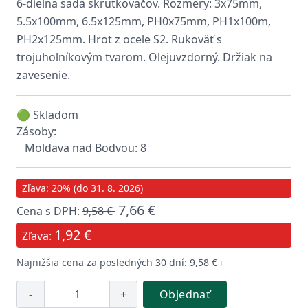
6-dielna sada skrutkovačov. Rozmery: 3x75mm,
5.5x100mm, 6.5x125mm, PH0x75mm, PH1x100m,
PH2x125mm. Hrot z ocele S2. Rukoväť s
trojuholníkovým tvarom. Olejuvzdorný. Držiak na
zavesenie.
🟢 Skladom
Zásoby:
Moldava nad Bodvou: 8
Zľava: 20% (do 31. 8. 2026)
7,66 €
Cena s DPH:
9,58 €
1,92 €
Zľava:
Najnižšia cena za posledných 30 dní: 9,58 €
ℹ️
-
+
Objednať