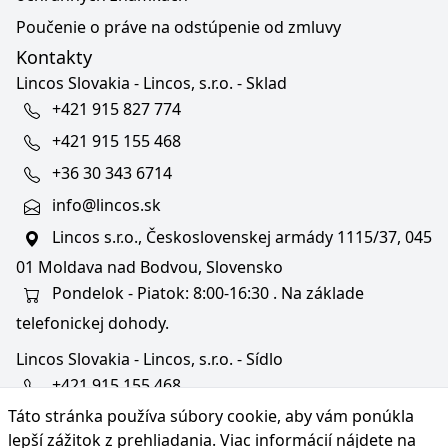
Poučenie o práve na odstúpenie od zmluvy
Kontakty
Lincos Slovakia - Lincos, s.r.o. - Sklad
+421 915 827 774
+421 915 155 468
+36 30 343 6714
info@lincos.sk
Lincos s.r.o., Československej armády 1115/37, 045
01 Moldava nad Bodvou, Slovensko
Pondelok - Piatok: 8:00-16:30 . Na základe
telefonickej dohody.
Lincos Slovakia - Lincos, s.r.o. - Sídlo
+421 915 155 468
Táto stránka používa súbory cookie, aby vám ponúkla
+36/30 343 6714
lepší zážitok z prehliadania. Viac informácií nájdete na