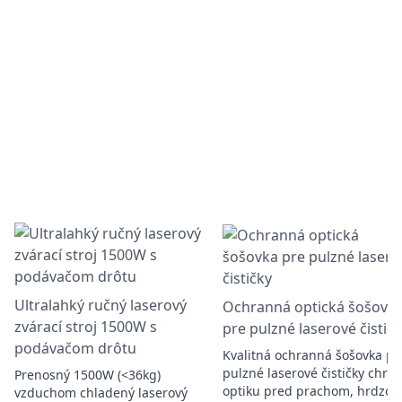
Ultralahký ručný laserový
Ochranná optická šošovk
zvárací stroj 1500W s
pre pulzné laserové čistič
podávačom drôtu
Kvalitná ochranná šošovka pr
pulzné laserové čističky chrán
Prenosný 1500W (<36kg)
optiku pred prachom, hrdzou
vzduchom chladený laserový