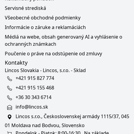
Servisné strediská
Všeobecné obchodné podmienky
Informácie o záruke a reklamáciách
Médiá na webe, obsah generovaný AI a vyhlásenie o
ochranných známkach
Poučenie o práve na odstúpenie od zmluvy
Kontakty
Lincos Slovakia - Lincos, s.r.o. - Sklad
+421 915 827 774
+421 915 155 468
+36 30 343 6714
info@lincos.sk
Lincos s.r.o., Československej armády 1115/37, 045
01 Moldava nad Bodvou, Slovensko
Pondelok - Piatok: 8:00-16:30 . Na základe