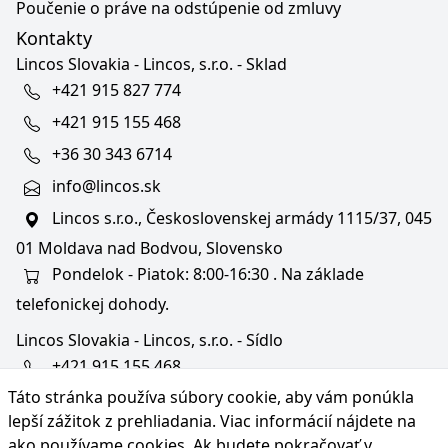
Poučenie o práve na odstúpenie od zmluvy
Kontakty
Lincos Slovakia - Lincos, s.r.o. - Sklad
+421 915 827 774
+421 915 155 468
+36 30 343 6714
info@lincos.sk
Lincos s.r.o., Československej armády 1115/37, 045
01 Moldava nad Bodvou, Slovensko
Pondelok - Piatok: 8:00-16:30 . Na základe
telefonickej dohody.
Lincos Slovakia - Lincos, s.r.o. - Sídlo
+421 915 155 468
Táto stránka používa súbory cookie, aby vám ponúkla
+36/30 343 6714
lepší zážitok z prehliadania. Viac informácií nájdete na
bratislava@lincos.sk
ako používame cookies
. Ak budete pokračovať v