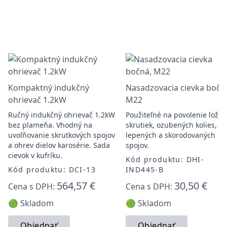
Kompaktný indukčný
Nasadzovacia cievka bočn
ohrievač 1.2kW
M22
Ručný indukčný ohrievač 1.2kW
Použiteľné na povolenie ložísk
bez plameňa. Vhodný na
skrutiek, ozubených kolies,
uvoľňovanie skrutkových spojov
lepených a skorodovaných
a ohrev dielov karosérie. Sada
spojov.
cievok v kufríku.
Kód produktu: DHI-
Kód produktu: DCI-13
IND445-B
564,57 €
30,50 €
Cena s DPH:
Cena s DPH:
🟢 Skladom
🟢 Skladom
Objednať
Objednať