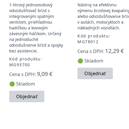
1-litrový jednoosobový
Nástroj na efektívnu
odvzdušňovač bŕzd s
výmenu brzdovej kvapalin
integrovaným spätným
alebo odvzdušňovanie bŕz
ventilom, priehľadnou
v autách, motocykloch a
hadičkou a kovovým
nákladných vozidlách.
závesným háčikom. Určený
Kód produktu:
na jednoduché
MG78012
odvzdušnenie bŕzd a spojky
12,29 €
bez asistencie.
Cena s DPH:
Kód produktu:
🟢 Skladom
MG93700
9,09 €
Objednať
Cena s DPH:
🟢 Skladom
Objednať