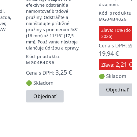
dizajnom.
efektívne odstrániť a
di,
namontovať brzdové
Kód produktu:
Mazda,
pružiny. Odstráňte a
MG04B4028
ver,
nainštalujte prídržné
 VW
pružiny s priemerom 5/8"
Zľava: 10% (do 31.
(16 mm) až 11/16" (17,5
2026)
mm). Používanie nástroja
Cena s DPH:
22,
uľahčuje údržbu a opravy.
19,94 €
Kód produktu:
MG04B4036
2,21 €
Zľava:
3,25 €
Cena s DPH:
🟢 Skladom
🟢 Skladom
Objednať
Objednať