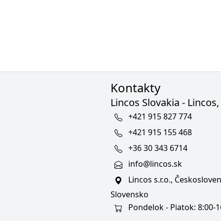
Kontakty
Lincos Slovakia - Lincos, 
+421 915 827 774
+421 915 155 468
+36 30 343 6714
info@lincos.sk
Lincos s.r.o., Českoslov
Slovensko
Pondelok - Piatok: 8:00-1