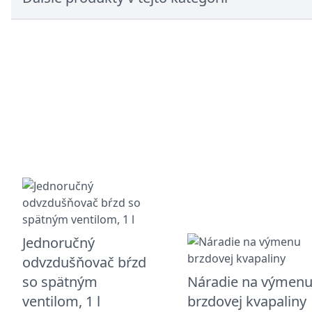
Jednoručný
odvzdušňovač bŕzd
so spätným
Náradie na výmen
ventilom, 1 l
brzdovej kvapaliny