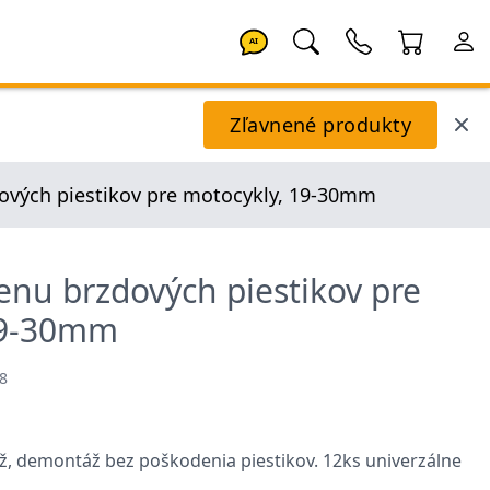
AI
Zľavnené produkty
ových piestikov pre motocykly, 19-30mm
nu brzdových piestikov pre
19-30mm
8
, demontáž bez poškodenia piestikov. 12ks univerzálne