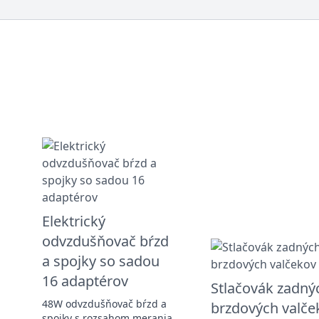
Elektrický
odvzdušňovač bŕzd
a spojky so sadou
16 adaptérov
u
Stlačovák zadný
48W odvzdušňovač bŕzd a
brzdových valče
spojky s rozsahom merania