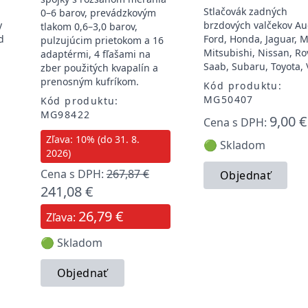
Stlačovák zadných
0–6 barov, prevádzkovým
y
brzdových valčekov Au
tlakom 0,6–3,0 barov,
d
Ford, Honda, Jaguar, 
pulzujúcim prietokom a 16
Mitsubishi, Nissan, Ro
adaptérmi, 4 fľašami na
Saab, Subaru, Toyota,
zber použitých kvapalín a
prenosným kufríkom.
Kód produktu:
MG50407
Kód produktu:
MG98422
9,00 €
Cena s DPH:
Zľava: 10% (do 31. 8.
🟢 Skladom
2026)
Cena s DPH:
267,87 €
Objednať
241,08 €
26,79 €
Zľava:
🟢 Skladom
Objednať