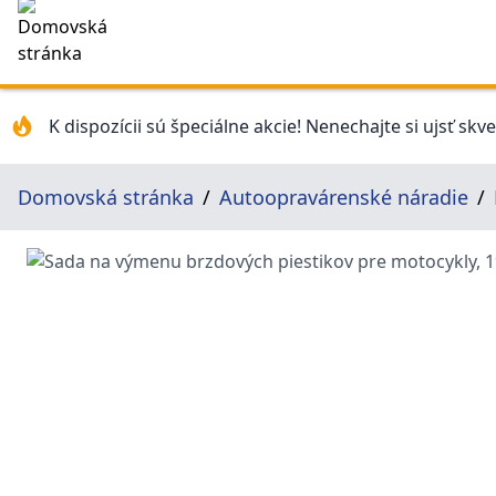
K dispozícii sú špeciálne akcie! Nenechajte si ujsť skv
Domovská stránka
Autoopravárenské náradie