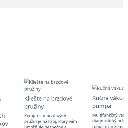
Ručná vákuo
Kliešte na brzdové
pumpa
pružiny
ch
Multifunkčný váku
Kompresor brzdových
diagnostický prístr
pružín je nástroj, ktorý vám
kov
robustným kompa
umožňuje bezpečne a