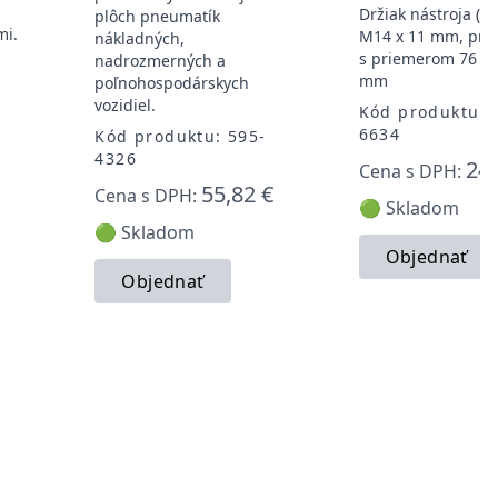
Držiak nástroja (st
plôch pneumatík
mi.
M14 x 11 mm, pre 
nákladných,
s priemerom 76 m
nadrozmerných a
-
mm
poľnohospodárskych
vozidiel.
Kód produktu: 
6634
Kód produktu: 595-
4326
24,
Cena s DPH:
55,82 €
Cena s DPH:
🟢 Skladom
🟢 Skladom
Objednať
Objednať