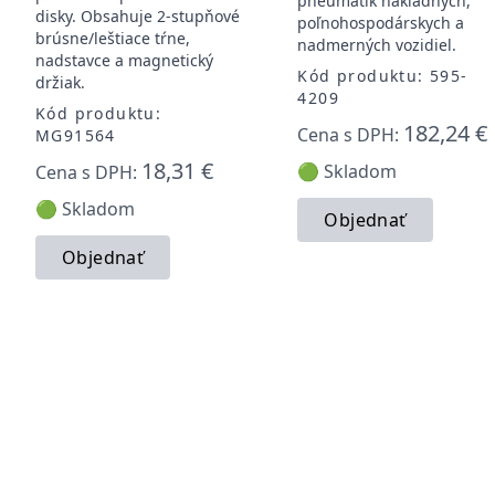
pneumatík nákladných,
disky. Obsahuje 2-stupňové
poľnohospodárskych a
brúsne/leštiace tŕne,
nadmerných vozidiel.
nadstavce a magnetický
Kód produktu: 595-
držiak.
4209
Kód produktu:
182,24 €
Cena s DPH:
MG91564
18,31 €
🟢 Skladom
Cena s DPH:
🟢 Skladom
Objednať
Objednať