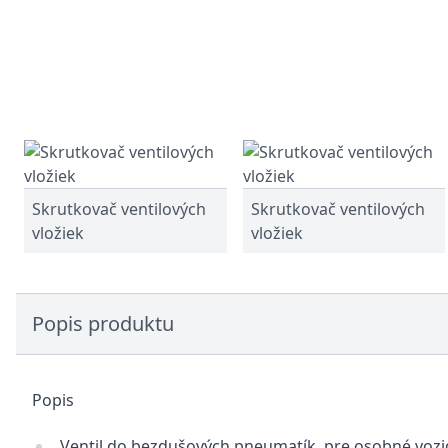
Skrutkovač ventilových
Skrutkovač ventilových
vložiek
vložiek
Popis produktu
Popis
Ventil do bezdušových pneumatík, pre osobné vozi