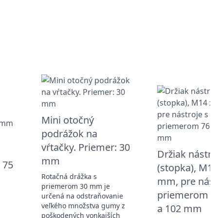
Mini otočný
podrážok na
vŕtačky. Priemer: 30
Držiak nástro
mm
 75
(stopka), M14
Rotačná drážka s
mm, pre nást
priemerom 30 mm je
priemerom 
určená na odstraňovanie
veľkého množstva gumy z
a 102 mm
poškodených vonkajších