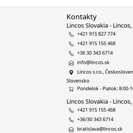
Kontakty
Lincos Slovakia - Lincos, 
+421 915 827 774
+421 915 155 468
+36 30 343 6714
info@lincos.sk
Lincos s.r.o., Českoslov
Slovensko
Pondelok - Piatok: 8:00-1
Lincos Slovakia - Lincos, s
+421 915 155 468
+36/30 343 6714
bratislava@lincos.sk