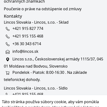
ochranných známkach
Poučenie o práve na odstúpenie od zmluvy
Kontakty
Lincos Slovakia - Lincos, s.r.o. - Sklad
+421 915 827 774
+421 915 155 468
+36 30 343 6714
info@lincos.sk
Lincos s.r.o., Československej armády 1115/37, 045
01 Moldava nad Bodvou, Slovensko
Pondelok - Piatok: 8:00-16:30 . Na základe
telefonickej dohody.
Lincos Slovakia - Lincos, s.r.o. - Sídlo
+421 915 155 468
Táto stránka používa súbory cookie, aby vám ponúkla
+36/30 343 6714