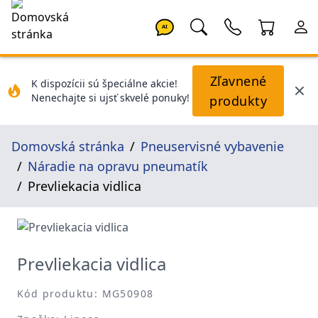
AI
Zľavnené
K dispozícii sú špeciálne akcie!
Nenechajte si ujsť skvelé ponuky!
produkty
Domovská stránka
Pneuservisné vybavenie
Náradie na opravu pneumatík
Prevliekacia vidlica
Prevliekacia vidlica
Kód produktu: MG50908