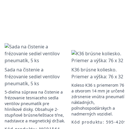
Sada na čistenie a
K36 brúsne koliesko.
frézovanie sediel ventilov
Priemer a výška: 76 x 32 
pneumatík, 5 ks
Koleso K36 s priemerom 76 
a otvorom 14 mm je určené n
5-dielna súprava na čistenie a
zdrsnenie vnútra pneumatík
frézovanie tesniaceho sedla
nákladných,
ventilov pneumatík pre
poľnohospodárskych a
hliníkové disky. Obsahuje 2-
nadmerných vozidiel.
stupňové brúsne/leštiace tŕne,
nadstavce a magnetický držiak.
Kód produktu: 595-4209
Kód produktu: MG91564